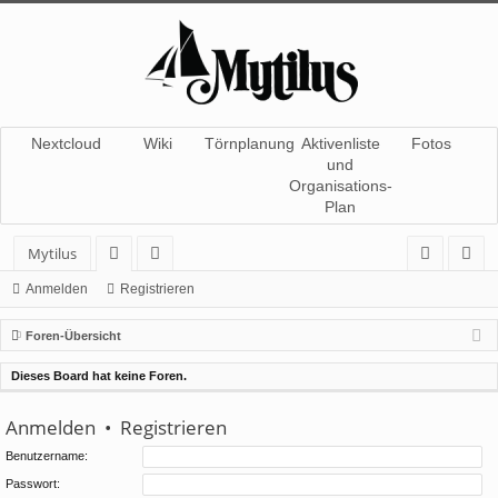
Nextcloud
Wiki
Törnplanung
Aktivenliste
Fotos
und
Organisations-
Plan
Mytilus
or
itg
n
eg
Anmelden
Registrieren
en
lie
m
ist
Foren-Übersicht
de
el
rie
Dieses Board hat keine Foren.
r
de
re
Anmelden
•
Registrieren
n
n
Benutzername:
Passwort: