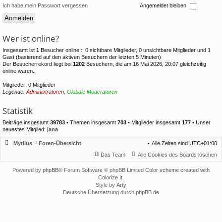
Ich habe mein Passwort vergessen
Angemeldet bleiben
Wer ist online?
Insgesamt ist
1
Besucher online :: 0 sichtbare Mitglieder, 0 unsichtbare Mitglieder und 1
Gast (basierend auf den aktiven Besuchern der letzten 5 Minuten)
Der Besucherrekord liegt bei
1202
Besuchern, die am 16 Mai 2026, 20:07 gleichzeitig
online waren.
Mitglieder: 0 Mitglieder
Legende:
Administratoren
,
Globale Moderatoren
Statistik
Beiträge insgesamt
39783
• Themen insgesamt
703
• Mitglieder insgesamt
177
• Unser
neuestes Mitglied:
jana
Mytilus
Foren-Übersicht
Alle Zeiten sind
UTC+01:00
Das Team
Alle Cookies des Boards löschen
Powered by
phpBB
® Forum Software © phpBB Limited
Color scheme created with
Colorize It
.
Style by
Arty
Deutsche Übersetzung durch
phpBB.de