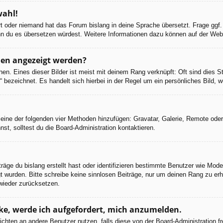
wahl!
ert oder niemand hat das Forum bislang in deine Sprache übersetzt. Frage ggf.
 wenn du es übersetzen würdest. Weitere Informationen dazu können auf der We
men angezeigt werden?
en. Eines dieser Bilder ist meist mit deinem Rang verknüpft: Oft sind dies S
 bezeichnet. Es handelt sich hierbei in der Regel um ein persönliches Bild, w
er eine der folgenden vier Methoden hinzufügen: Gravatar, Galerie, Remote od
, solltest du die Board-Administration kontaktieren.
räge du bislang erstellt hast oder identifizieren bestimmte Benutzer wie Mod
egt wurden. Bitte schreibe keine sinnlosen Beiträge, nur um deinen Rang zu e
wieder zurücksetzen.
cke, werde ich aufgefordert, mich anzumelden.
chrichten an andere Benutzer nutzen, falls diese von der Board-Administratio