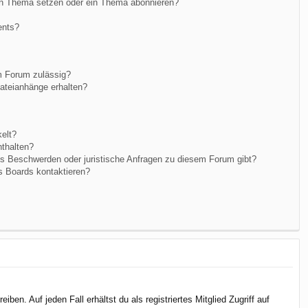
in Thema setzen oder ein Thema abonnieren?
ents?
m Forum zulässig?
Dateianhänge erhalten?
elt?
nthalten?
es Beschwerden oder juristische Anfragen zu diesem Forum gibt?
s Boards kontaktieren?
en. Auf jeden Fall erhältst du als registriertes Mitglied Zugriff auf