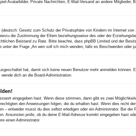
el Avatarbilder, Private Nachrichten, E-Mail-Versand an andere Mitglieder, Be
 (deutsch: Gesetz zum Schutz der Privatsphäre von Kindern im Internet von 1
ierzu die Zustimmung der Eltern beziehungsweise des oder der Erziehungsbere
n rechtlichen Beistand zu Rate. Bitte beachte, dass phpBB Limited und der Bes
 die unter der Frage „An wen soll ich mich wenden, falls es Beschwerden oder 
 ausgeschaltet hat, damit sich keine neuen Benutzer mehr anmelden können. 
, wende dich an die Board-Administration.
elden!
Passwort eingegeben hast. Wenn diese stimmen, dann gibt es zwei Möglichke
rechtigten den Anweisungen folgen, die du erhalten hast. Wenn dies nicht der 
– entweder musst du dies selbst erledigen oder ein Administrator. Bei der Regi
en. Ansonsten prüfe, ob du deine E-Mail-Adresse korrekt eingegeben hast oder
re einen Administrator.