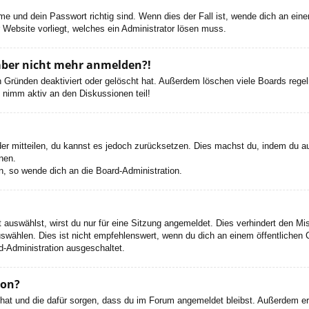
e und dein Passwort richtig sind. Wenn dies der Fall ist, wende dich an ein
r Website vorliegt, welches ein Administrator lösen muss.
h aber nicht mehr anmelden?!
 Gründen deaktiviert oder gelöscht hat. Außerdem löschen viele Boards regelm
 nimm aktiv an den Diskussionen teil!
eder mitteilen, du kannst es jedoch zurücksetzen. Dies machst du, indem du a
nen.
n, so wende dich an die Board-Administration.
auswählst, wirst du nur für eine Sitzung angemeldet. Dies verhindert den M
wählen. Dies ist nicht empfehlenswert, wenn du dich an einem öffentlichen C
d-Administration ausgeschaltet.
ion?
t hat und die dafür sorgen, dass du im Forum angemeldet bleibst. Außerdem e