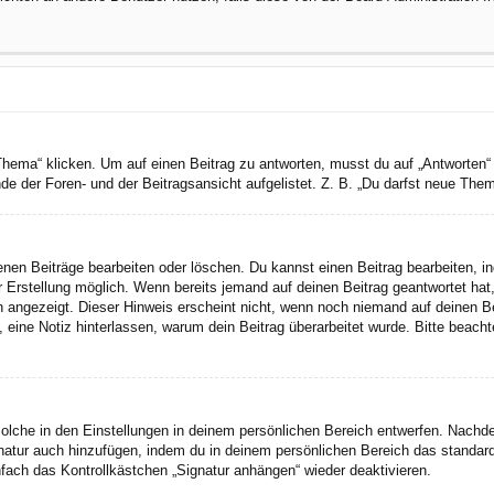
a“ klicken. Um auf einen Beitrag zu antworten, musst du auf „Antworten“ kli
e der Foren- und der Beitragsansicht aufgelistet. Z. B. „Du darfst neue Theme
genen Beiträge bearbeiten oder löschen. Du kannst einen Beitrag bearbeiten, 
er Erstellung möglich. Wenn bereits jemand auf deinen Beitrag geantwortet hat
n angezeigt. Dieser Hinweis erscheint nicht, wenn noch niemand auf deinen B
ten, eine Notiz hinterlassen, warum dein Beitrag überarbeitet wurde. Bitte bea
lche in den Einstellungen in deinem persönlichen Bereich entwerfen. Nachdem
gnatur auch hinzufügen, indem du in deinem persönlichen Bereich das standar
fach das Kontrollkästchen „Signatur anhängen“ wieder deaktivieren.