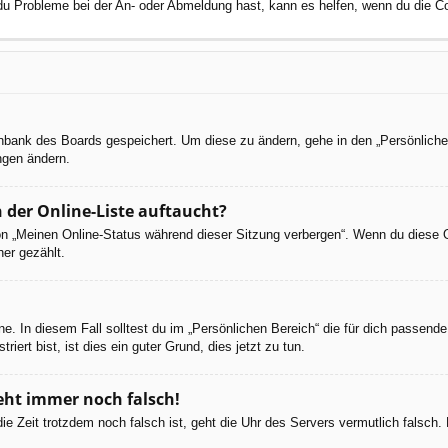
 du Probleme bei der An- oder Abmeldung hast, kann es helfen, wenn du die C
tenbank des Boards gespeichert. Um diese zu ändern, gehe in den „Persönliche
ngen ändern.
 der Online-Liste auftaucht?
ion „Meinen Online-Status während dieser Sitzung verbergen“. Wenn du diese 
er gezählt.
e. In diesem Fall solltest du im „Persönlichen Bereich“ die für dich passende 
iert bist, ist dies ein guter Grund, dies jetzt zu tun.
geht immer noch falsch!
d die Zeit trotzdem noch falsch ist, geht die Uhr des Servers vermutlich falsc