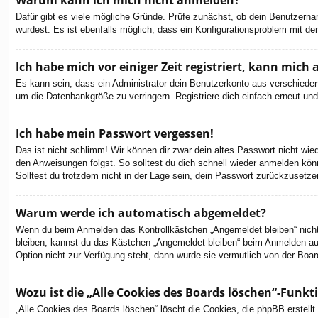
Warum kann ich mich nicht anmelden?
Dafür gibt es viele mögliche Gründe. Prüfe zunächst, ob dein Benutzernam
wurdest. Es ist ebenfalls möglich, dass ein Konfigurationsproblem mit de
Ich habe mich vor einiger Zeit registriert, kann mic
Es kann sein, dass ein Administrator dein Benutzerkonto aus verschieden
um die Datenbankgröße zu verringern. Registriere dich einfach erneut und
Ich habe mein Passwort vergessen!
Das ist nicht schlimm! Wir können dir zwar dein altes Passwort nicht wi
den Anweisungen folgst. So solltest du dich schnell wieder anmelden kön
Solltest du trotzdem nicht in der Lage sein, dein Passwort zurückzusetze
Warum werde ich automatisch abgemeldet?
Wenn du beim Anmelden das Kontrollkästchen „Angemeldet bleiben“ nicht 
bleiben, kannst du das Kästchen „Angemeldet bleiben“ beim Anmelden aus
Option nicht zur Verfügung steht, dann wurde sie vermutlich von der Boar
Wozu ist die „Alle Cookies des Boards löschen“-Funkt
„Alle Cookies des Boards löschen“ löscht die Cookies, die phpBB erstell