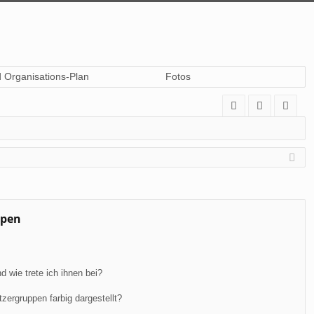
d Organisations-Plan
Fotos
A
n
eg
Q
m
ist
el
rie
de
re
n
n
ppen
 wie trete ich ihnen bei?
ergruppen farbig dargestellt?