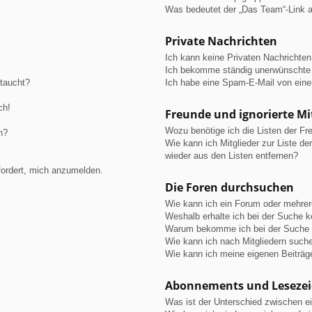
Was bedeutet der „Das Team“-Link au
Private Nachrichten
Ich kann keine Privaten Nachrichten
Ich bekomme ständig unerwünschte 
ftaucht?
Ich habe eine Spam-E-Mail von eine
ch!
Freunde und ignorierte Mi
Wozu benötige ich die Listen der Fre
n?
Wie kann ich Mitglieder zur Liste de
wieder aus den Listen entfernen?
fordert, mich anzumelden.
Die Foren durchsuchen
Wie kann ich ein Forum oder mehre
Weshalb erhalte ich bei der Suche 
Warum bekomme ich bei der Suche e
Wie kann ich nach Mitgliedern such
Wie kann ich meine eigenen Beiträ
Abonnements und Leseze
Was ist der Unterschied zwischen 