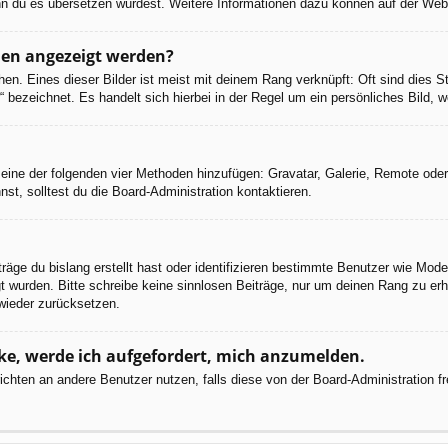
 wenn du es übersetzen würdest. Weitere Informationen dazu können auf der We
men angezeigt werden?
en. Eines dieser Bilder ist meist mit deinem Rang verknüpft: Oft sind dies S
 bezeichnet. Es handelt sich hierbei in der Regel um ein persönliches Bild, w
er eine der folgenden vier Methoden hinzufügen: Gravatar, Galerie, Remote od
, solltest du die Board-Administration kontaktieren.
räge du bislang erstellt hast oder identifizieren bestimmte Benutzer wie Mod
egt wurden. Bitte schreibe keine sinnlosen Beiträge, nur um deinen Rang zu e
wieder zurücksetzen.
cke, werde ich aufgefordert, mich anzumelden.
chrichten an andere Benutzer nutzen, falls diese von der Board-Administratio