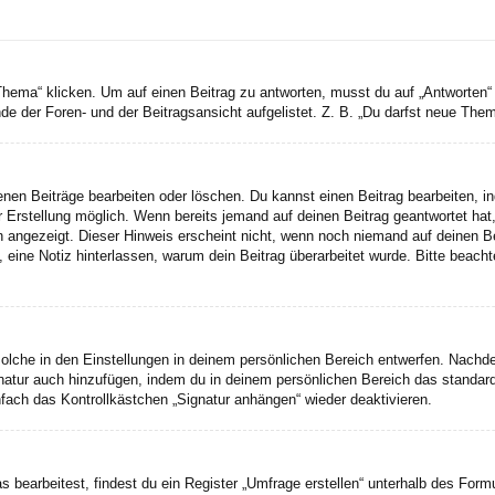
a“ klicken. Um auf einen Beitrag zu antworten, musst du auf „Antworten“ kli
e der Foren- und der Beitragsansicht aufgelistet. Z. B. „Du darfst neue Theme
genen Beiträge bearbeiten oder löschen. Du kannst einen Beitrag bearbeiten, 
er Erstellung möglich. Wenn bereits jemand auf deinen Beitrag geantwortet hat
n angezeigt. Dieser Hinweis erscheint nicht, wenn noch niemand auf deinen B
ten, eine Notiz hinterlassen, warum dein Beitrag überarbeitet wurde. Bitte bea
lche in den Einstellungen in deinem persönlichen Bereich entwerfen. Nachdem
gnatur auch hinzufügen, indem du in deinem persönlichen Bereich das standar
fach das Kontrollkästchen „Signatur anhängen“ wieder deaktivieren.
earbeitest, findest du ein Register „Umfrage erstellen“ unterhalb des Formul