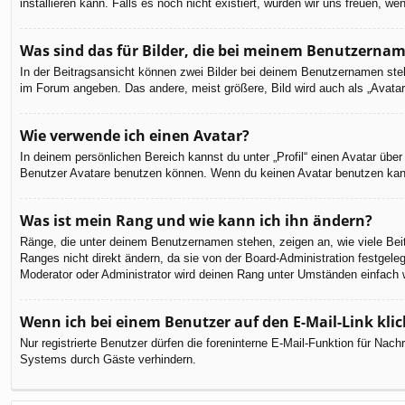
installieren kann. Falls es noch nicht existiert, würden wir uns freuen,
Was sind das für Bilder, die bei meinem Benutzerna
In der Beitragsansicht können zwei Bilder bei deinem Benutzernamen steh
im Forum angeben. Das andere, meist größere, Bild wird auch als „Avatar“
Wie verwende ich einen Avatar?
In deinem persönlichen Bereich kannst du unter „Profil“ einen Avatar üb
Benutzer Avatare benutzen können. Wenn du keinen Avatar benutzen kannst
Was ist mein Rang und wie kann ich ihn ändern?
Ränge, die unter deinem Benutzernamen stehen, zeigen an, wie viele Beit
Ranges nicht direkt ändern, da sie von der Board-Administration festgel
Moderator oder Administrator wird deinen Rang unter Umständen einfach 
Wenn ich bei einem Benutzer auf den E-Mail-Link kli
Nur registrierte Benutzer dürfen die foreninterne E-Mail-Funktion für Na
Systems durch Gäste verhindern.