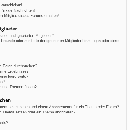
 verschicken!
Private Nachrichten!
m Mitglied dieses Forums erhalten!
tglieder
unde und ignorierten Mitglieder?
r Freunde oder zur Liste der ignorierten Mitglieder hinzufügen oder diese
re Foren durchsuchen?
keine Ergebnisse?
ine leere Seite?
en?
ge und Themen finden?
ichen
einem Lesezeichen und einem Abonnements für ein Thema oder Forum?
in Thema setzen oder ein Thema abonnieren?
ents?