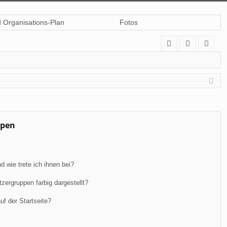
d Organisations-Plan
Fotos
A
n
eg
Q
m
ist
el
rie
de
re
n
n
ppen
 wie trete ich ihnen bei?
ergruppen farbig dargestellt?
f der Startseite?