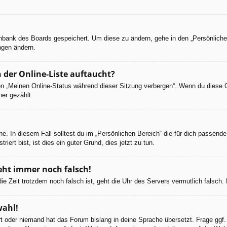
tenbank des Boards gespeichert. Um diese zu ändern, gehe in den „Persönliche
ngen ändern.
 der Online-Liste auftaucht?
ion „Meinen Online-Status während dieser Sitzung verbergen“. Wenn du diese 
er gezählt.
e. In diesem Fall solltest du im „Persönlichen Bereich“ die für dich passende 
iert bist, ist dies ein guter Grund, dies jetzt zu tun.
geht immer noch falsch!
d die Zeit trotzdem noch falsch ist, geht die Uhr des Servers vermutlich falsc
wahl!
ert oder niemand hat das Forum bislang in deine Sprache übersetzt. Frage ggf.