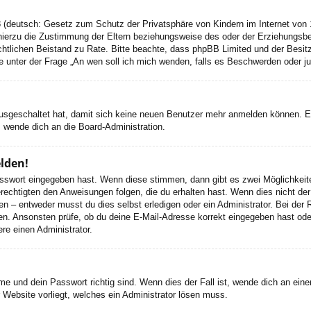
 (deutsch: Gesetz zum Schutz der Privatsphäre von Kindern im Internet von 1
ierzu die Zustimmung der Eltern beziehungsweise des oder der Erziehungsbere
n rechtlichen Beistand zu Rate. Bitte beachte, dass phpBB Limited und der Bes
 die unter der Frage „An wen soll ich mich wenden, falls es Beschwerden oder 
 ausgeschaltet hat, damit sich keine neuen Benutzer mehr anmelden können. 
, wende dich an die Board-Administration.
elden!
Passwort eingegeben hast. Wenn diese stimmen, dann gibt es zwei Möglichke
rechtigten den Anweisungen folgen, die du erhalten hast. Wenn dies nicht der 
– entweder musst du dies selbst erledigen oder ein Administrator. Bei der Regi
en. Ansonsten prüfe, ob du deine E-Mail-Adresse korrekt eingegeben hast oder
re einen Administrator.
e und dein Passwort richtig sind. Wenn dies der Fall ist, wende dich an ein
r Website vorliegt, welches ein Administrator lösen muss.