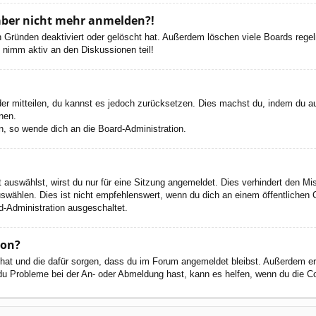
h aber nicht mehr anmelden?!
 Gründen deaktiviert oder gelöscht hat. Außerdem löschen viele Boards regelm
 nimm aktiv an den Diskussionen teil!
eder mitteilen, du kannst es jedoch zurücksetzen. Dies machst du, indem du a
nen.
n, so wende dich an die Board-Administration.
auswählst, wirst du nur für eine Sitzung angemeldet. Dies verhindert den M
wählen. Dies ist nicht empfehlenswert, wenn du dich an einem öffentlichen C
d-Administration ausgeschaltet.
ion?
t hat und die dafür sorgen, dass du im Forum angemeldet bleibst. Außerdem e
 du Probleme bei der An- oder Abmeldung hast, kann es helfen, wenn du die C