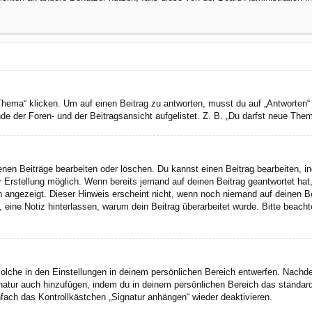
a“ klicken. Um auf einen Beitrag zu antworten, musst du auf „Antworten“ kli
e der Foren- und der Beitragsansicht aufgelistet. Z. B. „Du darfst neue Theme
genen Beiträge bearbeiten oder löschen. Du kannst einen Beitrag bearbeiten, 
er Erstellung möglich. Wenn bereits jemand auf deinen Beitrag geantwortet hat
n angezeigt. Dieser Hinweis erscheint nicht, wenn noch niemand auf deinen B
ten, eine Notiz hinterlassen, warum dein Beitrag überarbeitet wurde. Bitte bea
lche in den Einstellungen in deinem persönlichen Bereich entwerfen. Nachdem
gnatur auch hinzufügen, indem du in deinem persönlichen Bereich das standar
fach das Kontrollkästchen „Signatur anhängen“ wieder deaktivieren.