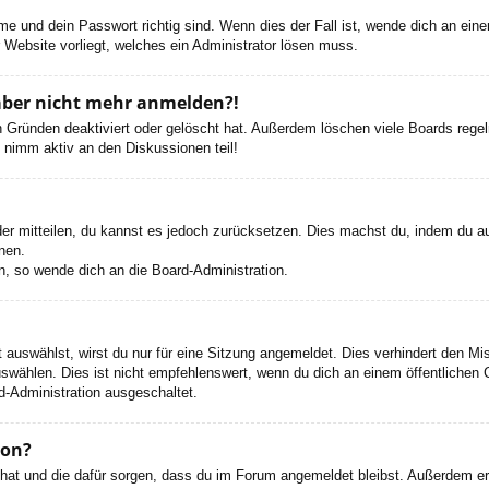
e und dein Passwort richtig sind. Wenn dies der Fall ist, wende dich an ein
r Website vorliegt, welches ein Administrator lösen muss.
h aber nicht mehr anmelden?!
 Gründen deaktiviert oder gelöscht hat. Außerdem löschen viele Boards regelm
 nimm aktiv an den Diskussionen teil!
eder mitteilen, du kannst es jedoch zurücksetzen. Dies machst du, indem du a
nen.
n, so wende dich an die Board-Administration.
auswählst, wirst du nur für eine Sitzung angemeldet. Dies verhindert den M
wählen. Dies ist nicht empfehlenswert, wenn du dich an einem öffentlichen C
d-Administration ausgeschaltet.
ion?
t hat und die dafür sorgen, dass du im Forum angemeldet bleibst. Außerdem e