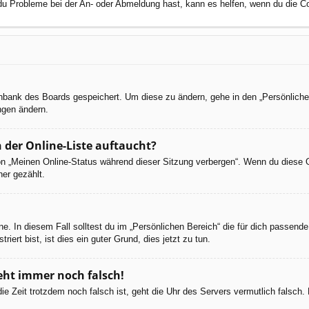
 du Probleme bei der An- oder Abmeldung hast, kann es helfen, wenn du die C
tenbank des Boards gespeichert. Um diese zu ändern, gehe in den „Persönliche
ngen ändern.
 der Online-Liste auftaucht?
ion „Meinen Online-Status während dieser Sitzung verbergen“. Wenn du diese 
er gezählt.
e. In diesem Fall solltest du im „Persönlichen Bereich“ die für dich passende 
iert bist, ist dies ein guter Grund, dies jetzt zu tun.
geht immer noch falsch!
d die Zeit trotzdem noch falsch ist, geht die Uhr des Servers vermutlich falsc