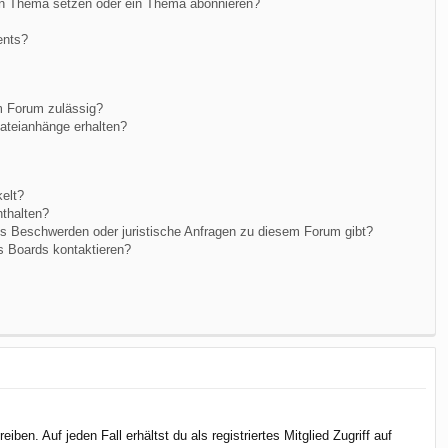
in Thema setzen oder ein Thema abonnieren?
ents?
m Forum zulässig?
Dateianhänge erhalten?
elt?
nthalten?
es Beschwerden oder juristische Anfragen zu diesem Forum gibt?
s Boards kontaktieren?
en. Auf jeden Fall erhältst du als registriertes Mitglied Zugriff auf