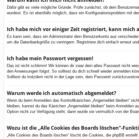
Warum kann ich mich nicht anmelden?
Dafür gibt es viele mögliche Gründe. Prüfe zunächst, ob dein Benutzernam
wurdest. Es ist ebenfalls möglich, dass ein Konfigurationsproblem mit de
Ich habe mich vor einiger Zeit registriert, kann mic
Es kann sein, dass ein Administrator dein Benutzerkonto aus verschieden
um die Datenbankgröße zu verringern. Registriere dich einfach erneut und
Ich habe mein Passwort vergessen!
Das ist nicht schlimm! Wir können dir zwar dein altes Passwort nicht wi
den Anweisungen folgst. So solltest du dich schnell wieder anmelden kön
Solltest du trotzdem nicht in der Lage sein, dein Passwort zurückzusetze
Warum werde ich automatisch abgemeldet?
Wenn du beim Anmelden das Kontrollkästchen „Angemeldet bleiben“ nicht 
bleiben, kannst du das Kästchen „Angemeldet bleiben“ beim Anmelden aus
Option nicht zur Verfügung steht, dann wurde sie vermutlich von der Boar
Wozu ist die „Alle Cookies des Boards löschen“-Funkt
„Alle Cookies des Boards löschen“ löscht die Cookies, die phpBB erstell