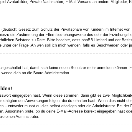
el Avatarbilder, Private Nachrichten, E-Mail-Versand an andere Mitglieder, Be
 (deutsch: Gesetz zum Schutz der Privatsphäre von Kindern im Internet von 1
ierzu die Zustimmung der Eltern beziehungsweise des oder der Erziehungsbere
n rechtlichen Beistand zu Rate. Bitte beachte, dass phpBB Limited und der Bes
 die unter der Frage „An wen soll ich mich wenden, falls es Beschwerden oder 
 ausgeschaltet hat, damit sich keine neuen Benutzer mehr anmelden können. 
, wende dich an die Board-Administration.
elden!
Passwort eingegeben hast. Wenn diese stimmen, dann gibt es zwei Möglichke
rechtigten den Anweisungen folgen, die du erhalten hast. Wenn dies nicht der 
– entweder musst du dies selbst erledigen oder ein Administrator. Bei der Regi
en. Ansonsten prüfe, ob du deine E-Mail-Adresse korrekt eingegeben hast oder
re einen Administrator.