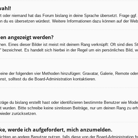
wahl!
ert oder niemand hat das Forum bislang in deine Sprache übersetzt. Frage ggf.
 wenn du es übersetzen würdest. Weitere Informationen dazu können auf der We
men angezeigt werden?
en. Eines dieser Bilder ist meist mit deinem Rang verknüpft: Oft sind dies S
 bezeichnet. Es handelt sich hierbei in der Regel um ein persönliches Bild, w
er eine der folgenden vier Methoden hinzufügen: Gravatar, Galerie, Remote od
, solltest du die Board-Administration kontaktieren.
räge du bislang erstellt hast oder identifizieren bestimmte Benutzer wie Mod
egt wurden. Bitte schreibe keine sinnlosen Beiträge, nur um deinen Rang zu e
wieder zurücksetzen.
cke, werde ich aufgefordert, mich anzumelden.
chrichten an andere Benutzer nutzen, falls diese von der Board-Administratio