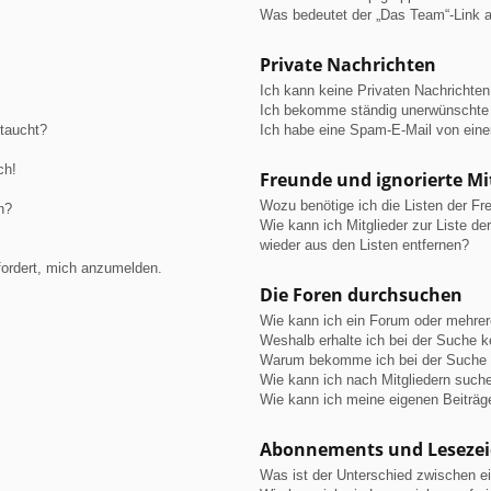
Was bedeutet der „Das Team“-Link au
Private Nachrichten
Ich kann keine Privaten Nachrichten
Ich bekomme ständig unerwünschte 
ftaucht?
Ich habe eine Spam-E-Mail von eine
ch!
Freunde und ignorierte Mi
Wozu benötige ich die Listen der Fre
n?
Wie kann ich Mitglieder zur Liste de
wieder aus den Listen entfernen?
fordert, mich anzumelden.
Die Foren durchsuchen
Wie kann ich ein Forum oder mehre
Weshalb erhalte ich bei der Suche 
Warum bekomme ich bei der Suche e
Wie kann ich nach Mitgliedern such
Wie kann ich meine eigenen Beiträ
Abonnements und Leseze
Was ist der Unterschied zwischen 