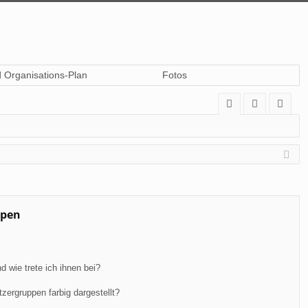
d Organisations-Plan
Fotos
A
n
eg
Q
m
ist
el
rie
de
re
n
n
ppen
 wie trete ich ihnen bei?
ergruppen farbig dargestellt?