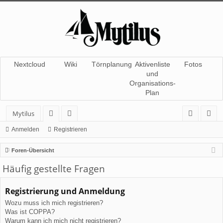
Nextcloud
Wiki
Törnplanung
Aktivenliste
Fotos
und
Organisations-
Plan
Mytilus
or
itg
n
eg
Anmelden
Registrieren
en
lie
m
ist
Foren-Übersicht
de
el
rie
Häufig gestellte Fragen
r
de
re
Registrierung und Anmeldung
n
n
Wozu muss ich mich registrieren?
Was ist COPPA?
Warum kann ich mich nicht registrieren?