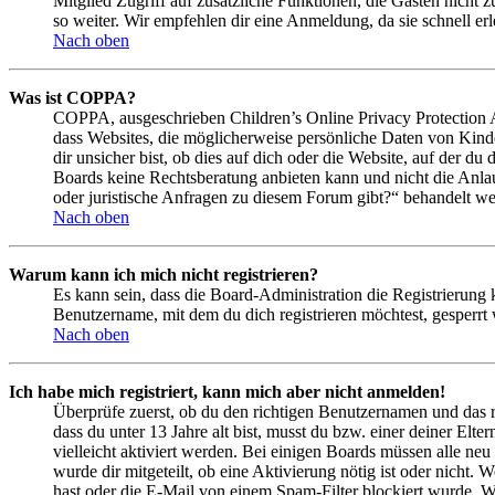
Mitglied Zugriff auf zusätzliche Funktionen, die Gästen nicht 
so weiter. Wir empfehlen dir eine Anmeldung, da sie schnell erled
Nach oben
Was ist COPPA?
COPPA, ausgeschrieben Children’s Online Privacy Protection Ac
dass Websites, die möglicherweise persönliche Daten von Kind
dir unsicher bist, ob dies auf dich oder die Website, auf der du 
Boards keine Rechtsberatung anbieten kann und nicht die Anlauf
oder juristische Anfragen zu diesem Forum gibt?“ behandelt w
Nach oben
Warum kann ich mich nicht registrieren?
Es kann sein, dass die Board-Administration die Registrierung
Benutzername, mit dem du dich registrieren möchtest, gesperrt
Nach oben
Ich habe mich registriert, kann mich aber nicht anmelden!
Überprüfe zuerst, ob du den richtigen Benutzernamen und das 
dass du unter 13 Jahre alt bist, musst du bzw. einer deiner Elt
vielleicht aktiviert werden. Bei einigen Boards müssen alle neu
wurde dir mitgeteilt, ob eine Aktivierung nötig ist oder nicht
hast oder die E-Mail von einem Spam-Filter blockiert wurde. We