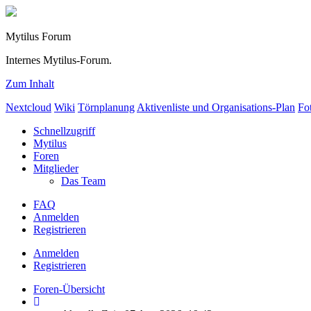
Mytilus Forum
Internes Mytilus-Forum.
Zum Inhalt
Nextcloud
Wiki
Törnplanung
Aktivenliste und Organisations-Plan
Fo
Schnellzugriff
Mytilus
Foren
Mitglieder
Das Team
FAQ
Anmelden
Registrieren
Anmelden
Registrieren
Foren-Übersicht