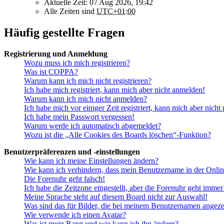
Aktuelle Zeit: 07 Aug 2026, 19:42
Alle Zeiten sind
UTC+01:00
Häufig gestellte Fragen
Registrierung und Anmeldung
Wozu muss ich mich registrieren?
Was ist COPPA?
Warum kann ich mich nicht registrieren?
Ich habe mich registriert, kann mich aber nicht anmelden!
Warum kann ich mich nicht anmelden?
Ich habe mich vor einiger Zeit registriert, kann mich aber nich
Ich habe mein Passwort vergessen!
Warum werde ich automatisch abgemeldet?
Wozu ist die „Alle Cookies des Boards löschen“-Funktion?
Benutzerpräferenzen und -einstellungen
Wie kann ich meine Einstellungen ändern?
Wie kann ich verhindern, dass mein Benutzername in der Onlin
Die Forenuhr geht falsch!
Ich habe die Zeitzone eingestellt, aber die Forenuhr geht immer
Meine Sprache steht auf diesem Board nicht zur Auswahl!
Was sind das für Bilder, die bei meinem Benutzernamen angez
Wie verwende ich einen Avatar?
Was ist mein Rang und wie kann ich ihn ändern?