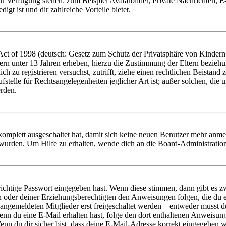
zur Verfügung stehen: zum Beispiel Avatarbilder, Private Nachrichten, 
igt ist und dir zahlreiche Vorteile bietet.
t of 1998 (deutsch: Gesetz zum Schutz der Privatsphäre von Kindern i
ern unter 13 Jahren erheben, hierzu die Zustimmung der Eltern bezieh
dich zu registrieren versuchst, zutrifft, ziehe einen rechtlichen Beista
stelle für Rechtsangelegenheiten jeglicher Art ist; außer solchen, die
erden.
 komplett ausgeschaltet hat, damit sich keine neuen Benutzer mehr anm
 wurden. Um Hilfe zu erhalten, wende dich an die Board-Administratio
richtige Passwort eingegeben hast. Wenn diese stimmen, dann gibt es
ern oder deiner Erziehungsberechtigten den Anweisungen folgen, die du e
 angemeldeten Mitglieder erst freigeschaltet werden – entweder musst du
. Wenn du eine E-Mail erhalten hast, folge den dort enthaltenen Anweis
nn du dir sicher bist, dass deine E-Mail-Adresse korrekt eingegeben w