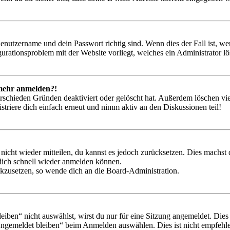
Benutzername und dein Passwort richtig sind. Wenn dies der Fall ist, w
igurationsproblem mit der Website vorliegt, welches ein Administrator l
t mehr anmelden?!
rschieden Gründen deaktiviert oder gelöscht hat. Außerdem löschen vie
triere dich einfach erneut und nimm aktiv an den Diskussionen teil!
 nicht wieder mitteilen, du kannst es jedoch zurücksetzen. Dies machs
 dich schnell wieder anmelden können.
ückzusetzen, so wende dich an die Board-Administration.
en“ nicht auswählst, wirst du nur für eine Sitzung angemeldet. Dies
Angemeldet bleiben“ beim Anmelden auswählen. Dies ist nicht empfehle