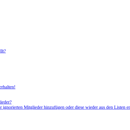
lt?
rhalten!
lieder?
er ignorierten Mitglieder hinzufügen oder diese wieder aus den Listen e