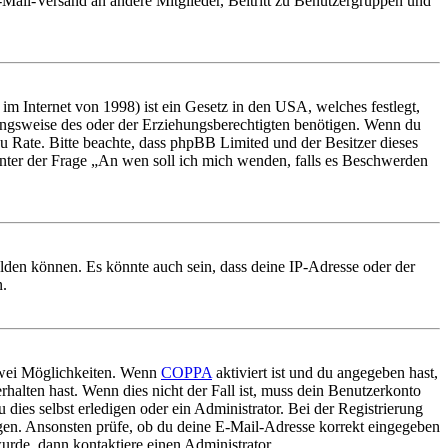
E-Mail-Versand an andere Mitglieder, Beitritt zu Benutzergruppen und
m Internet von 1998) ist ein Gesetz in den USA, welches festlegt,
ungsweise des oder der Erziehungsberechtigten benötigen. Wenn du
nd zu Rate. Bitte beachte, dass phpBB Limited und der Besitzer dieses
 unter der Frage „An wen soll ich mich wenden, falls es Beschwerden
elden können. Es könnte auch sein, dass deine IP-Adresse oder der
n.
 zwei Möglichkeiten. Wenn
COPPA
aktiviert ist und du angegeben hast,
rhalten hast. Wenn dies nicht der Fall ist, muss dein Benutzerkonto
 dies selbst erledigen oder ein Administrator. Bei der Registrierung
ungen. Ansonsten prüfe, ob du deine E-Mail-Adresse korrekt eingegeben
urde, dann kontaktiere einen Administrator.