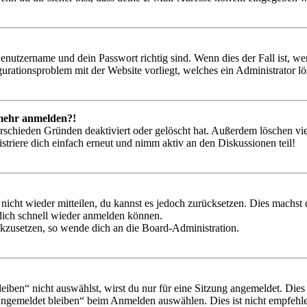
Benutzername und dein Passwort richtig sind. Wenn dies der Fall ist, w
igurationsproblem mit der Website vorliegt, welches ein Administrator l
t mehr anmelden?!
rschieden Gründen deaktiviert oder gelöscht hat. Außerdem löschen vie
triere dich einfach erneut und nimm aktiv an den Diskussionen teil!
 nicht wieder mitteilen, du kannst es jedoch zurücksetzen. Dies machs
 dich schnell wieder anmelden können.
ückzusetzen, so wende dich an die Board-Administration.
en“ nicht auswählst, wirst du nur für eine Sitzung angemeldet. Dies
Angemeldet bleiben“ beim Anmelden auswählen. Dies ist nicht empfehle