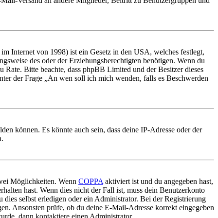
E-Mail-Versand an andere Mitglieder, Beitritt zu Benutzergruppen und
m Internet von 1998) ist ein Gesetz in den USA, welches festlegt,
ungsweise des oder der Erziehungsberechtigten benötigen. Wenn du
nd zu Rate. Bitte beachte, dass phpBB Limited und der Besitzer dieses
 unter der Frage „An wen soll ich mich wenden, falls es Beschwerden
elden können. Es könnte auch sein, dass deine IP-Adresse oder der
n.
 zwei Möglichkeiten. Wenn
COPPA
aktiviert ist und du angegeben hast,
rhalten hast. Wenn dies nicht der Fall ist, muss dein Benutzerkonto
 dies selbst erledigen oder ein Administrator. Bei der Registrierung
ungen. Ansonsten prüfe, ob du deine E-Mail-Adresse korrekt eingegeben
urde, dann kontaktiere einen Administrator.