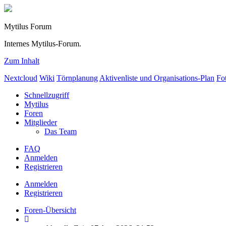
Mytilus Forum
Internes Mytilus-Forum.
Zum Inhalt
Nextcloud
Wiki
Törnplanung
Aktivenliste und Organisations-Plan
Fo
Schnellzugriff
Mytilus
Foren
Mitglieder
Das Team
FAQ
Anmelden
Registrieren
Anmelden
Registrieren
Foren-Übersicht