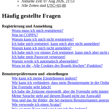
Aktuelle Zeit: 07 Aug 2026, 21:53
Alle Zeiten sind
UTC+01:00
Häufig gestellte Fragen
Registrierung und Anmeldung
Wozu muss ich mich registrieren?
Was ist COPPA?
Warum kann ich mich nicht registrieren?
Ich habe mich registriert, kann mich aber nicht anmelden!
Warum kann ich mich nicht anmelden?
Ich habe mich vor einiger Zeit registriert, kann mich aber nich
Ich habe mein Passwort vergessen!
Warum werde ich automatisch abgemeldet?
Wozu ist die „Alle Cookies des Boards löschen“-Funktion?
Benutzerpräferenzen und -einstellungen
Wie kann ich meine Einstellungen ändern?
Wie kann ich verhindern, dass mein Benutzername in der Onlin
Die Forenuhr geht falsch!
Ich habe die Zeitzone eingestellt, aber die Forenuhr geht immer
Meine Sprache steht auf diesem Board nicht zur Auswahl!
Was sind das für Bilder, die bei meinem Benutzernamen angez
Wie verwende ich einen Avatar?
Was ist mein Rang und wie kann ich ihn ändern?