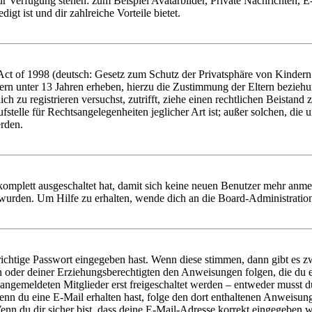
zur Verfügung stehen: zum Beispiel Avatarbilder, Private Nachrichten, 
igt ist und dir zahlreiche Vorteile bietet.
t of 1998 (deutsch: Gesetz zum Schutz der Privatsphäre von Kindern i
ern unter 13 Jahren erheben, hierzu die Zustimmung der Eltern bezieh
dich zu registrieren versuchst, zutrifft, ziehe einen rechtlichen Beista
stelle für Rechtsangelegenheiten jeglicher Art ist; außer solchen, die
erden.
 komplett ausgeschaltet hat, damit sich keine neuen Benutzer mehr anm
 wurden. Um Hilfe zu erhalten, wende dich an die Board-Administratio
richtige Passwort eingegeben hast. Wenn diese stimmen, dann gibt es
ern oder deiner Erziehungsberechtigten den Anweisungen folgen, die du e
 angemeldeten Mitglieder erst freigeschaltet werden – entweder musst du
. Wenn du eine E-Mail erhalten hast, folge den dort enthaltenen Anweis
nn du dir sicher bist, dass deine E-Mail-Adresse korrekt eingegeben w