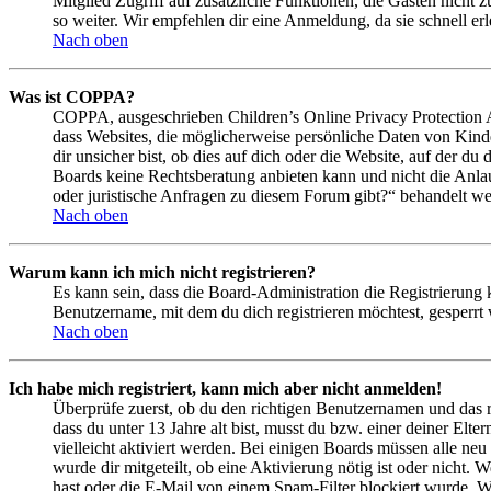
Mitglied Zugriff auf zusätzliche Funktionen, die Gästen nicht 
so weiter. Wir empfehlen dir eine Anmeldung, da sie schnell erled
Nach oben
Was ist COPPA?
COPPA, ausgeschrieben Children’s Online Privacy Protection Ac
dass Websites, die möglicherweise persönliche Daten von Kind
dir unsicher bist, ob dies auf dich oder die Website, auf der du 
Boards keine Rechtsberatung anbieten kann und nicht die Anlauf
oder juristische Anfragen zu diesem Forum gibt?“ behandelt w
Nach oben
Warum kann ich mich nicht registrieren?
Es kann sein, dass die Board-Administration die Registrierung
Benutzername, mit dem du dich registrieren möchtest, gesperrt
Nach oben
Ich habe mich registriert, kann mich aber nicht anmelden!
Überprüfe zuerst, ob du den richtigen Benutzernamen und das 
dass du unter 13 Jahre alt bist, musst du bzw. einer deiner Elt
vielleicht aktiviert werden. Bei einigen Boards müssen alle neu
wurde dir mitgeteilt, ob eine Aktivierung nötig ist oder nicht
hast oder die E-Mail von einem Spam-Filter blockiert wurde. We