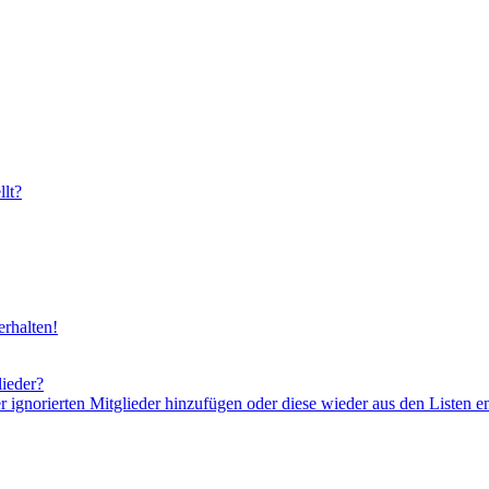
lt?
rhalten!
lieder?
er ignorierten Mitglieder hinzufügen oder diese wieder aus den Listen e