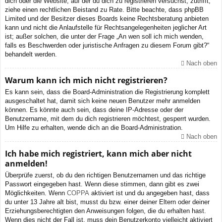
dich oder die Website, auf der du dich zu registrieren versuchst, zutrifft,
ziehe einen rechtlichen Beistand zu Rate. Bitte beachte, dass phpBB
Limited und der Besitzer dieses Boards keine Rechtsberatung anbieten
kann und nicht die Anlaufstelle für Rechtsangelegenheiten jeglicher Art
ist; außer solchen, die unter der Frage „An wen soll ich mich wenden,
falls es Beschwerden oder juristische Anfragen zu diesem Forum gibt?“
behandelt werden.
Nach oben
Warum kann ich mich nicht registrieren?
Es kann sein, dass die Board-Administration die Registrierung komplett
ausgeschaltet hat, damit sich keine neuen Benutzer mehr anmelden
können. Es könnte auch sein, dass deine IP-Adresse oder der
Benutzername, mit dem du dich registrieren möchtest, gesperrt wurden.
Um Hilfe zu erhalten, wende dich an die Board-Administration.
Nach oben
Ich habe mich registriert, kann mich aber nicht
anmelden!
Überprüfe zuerst, ob du den richtigen Benutzernamen und das richtige
Passwort eingegeben hast. Wenn diese stimmen, dann gibt es zwei
Möglichkeiten. Wenn
COPPA
aktiviert ist und du angegeben hast, dass
du unter 13 Jahre alt bist, musst du bzw. einer deiner Eltern oder deiner
Erziehungsberechtigten den Anweisungen folgen, die du erhalten hast.
Wenn dies nicht der Fall ist, muss dein Benutzerkonto vielleicht aktiviert