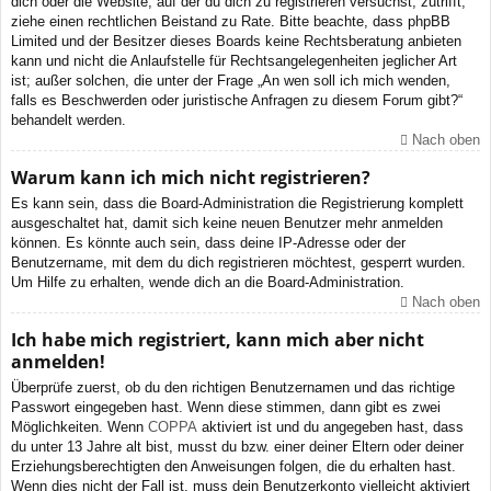
dich oder die Website, auf der du dich zu registrieren versuchst, zutrifft,
ziehe einen rechtlichen Beistand zu Rate. Bitte beachte, dass phpBB
Limited und der Besitzer dieses Boards keine Rechtsberatung anbieten
kann und nicht die Anlaufstelle für Rechtsangelegenheiten jeglicher Art
ist; außer solchen, die unter der Frage „An wen soll ich mich wenden,
falls es Beschwerden oder juristische Anfragen zu diesem Forum gibt?“
behandelt werden.
Nach oben
Warum kann ich mich nicht registrieren?
Es kann sein, dass die Board-Administration die Registrierung komplett
ausgeschaltet hat, damit sich keine neuen Benutzer mehr anmelden
können. Es könnte auch sein, dass deine IP-Adresse oder der
Benutzername, mit dem du dich registrieren möchtest, gesperrt wurden.
Um Hilfe zu erhalten, wende dich an die Board-Administration.
Nach oben
Ich habe mich registriert, kann mich aber nicht
anmelden!
Überprüfe zuerst, ob du den richtigen Benutzernamen und das richtige
Passwort eingegeben hast. Wenn diese stimmen, dann gibt es zwei
Möglichkeiten. Wenn
COPPA
aktiviert ist und du angegeben hast, dass
du unter 13 Jahre alt bist, musst du bzw. einer deiner Eltern oder deiner
Erziehungsberechtigten den Anweisungen folgen, die du erhalten hast.
Wenn dies nicht der Fall ist, muss dein Benutzerkonto vielleicht aktiviert