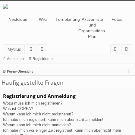
Nextcloud
Wiki
Törnplanung
Aktivenliste
Fotos
und
Organisations-
Plan
Mytilus
or
itg
n
eg
Anmelden
Registrieren
en
lie
m
ist
Foren-Übersicht
de
el
rie
Häufig gestellte Fragen
r
de
re
Registrierung und Anmeldung
n
n
Wozu muss ich mich registrieren?
Was ist COPPA?
Warum kann ich mich nicht registrieren?
Ich habe mich registriert, kann mich aber nicht anmelden!
Warum kann ich mich nicht anmelden?
Ich habe mich vor einiger Zeit registriert, kann mich aber nicht mehr