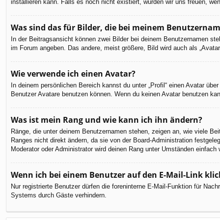
installieren kann. Falls es noch nicht existiert, würden wir uns freuen,
Was sind das für Bilder, die bei meinem Benutzerna
In der Beitragsansicht können zwei Bilder bei deinem Benutzernamen steh
im Forum angeben. Das andere, meist größere, Bild wird auch als „Avatar“
Wie verwende ich einen Avatar?
In deinem persönlichen Bereich kannst du unter „Profil“ einen Avatar üb
Benutzer Avatare benutzen können. Wenn du keinen Avatar benutzen kannst
Was ist mein Rang und wie kann ich ihn ändern?
Ränge, die unter deinem Benutzernamen stehen, zeigen an, wie viele Beit
Ranges nicht direkt ändern, da sie von der Board-Administration festgel
Moderator oder Administrator wird deinen Rang unter Umständen einfach 
Wenn ich bei einem Benutzer auf den E-Mail-Link kli
Nur registrierte Benutzer dürfen die foreninterne E-Mail-Funktion für Na
Systems durch Gäste verhindern.