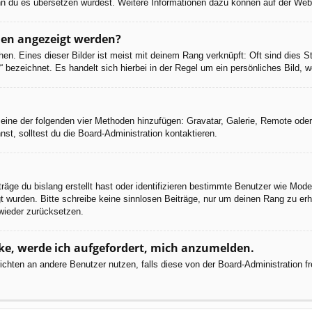
 wenn du es übersetzen würdest. Weitere Informationen dazu können auf der We
men angezeigt werden?
en. Eines dieser Bilder ist meist mit deinem Rang verknüpft: Oft sind dies S
 bezeichnet. Es handelt sich hierbei in der Regel um ein persönliches Bild, w
er eine der folgenden vier Methoden hinzufügen: Gravatar, Galerie, Remote od
, solltest du die Board-Administration kontaktieren.
räge du bislang erstellt hast oder identifizieren bestimmte Benutzer wie Mod
egt wurden. Bitte schreibe keine sinnlosen Beiträge, nur um deinen Rang zu e
wieder zurücksetzen.
cke, werde ich aufgefordert, mich anzumelden.
chrichten an andere Benutzer nutzen, falls diese von der Board-Administratio