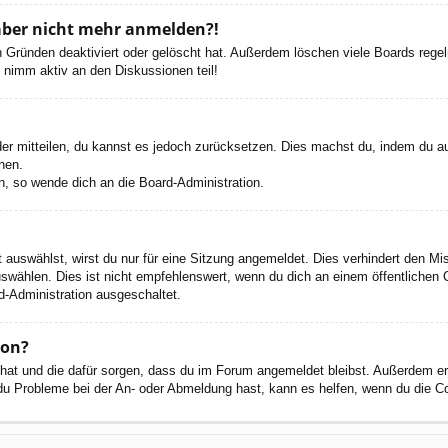
h aber nicht mehr anmelden?!
 Gründen deaktiviert oder gelöscht hat. Außerdem löschen viele Boards regelm
 nimm aktiv an den Diskussionen teil!
eder mitteilen, du kannst es jedoch zurücksetzen. Dies machst du, indem du a
nen.
n, so wende dich an die Board-Administration.
auswählst, wirst du nur für eine Sitzung angemeldet. Dies verhindert den M
wählen. Dies ist nicht empfehlenswert, wenn du dich an einem öffentlichen C
d-Administration ausgeschaltet.
ion?
t hat und die dafür sorgen, dass du im Forum angemeldet bleibst. Außerdem e
 du Probleme bei der An- oder Abmeldung hast, kann es helfen, wenn du die C