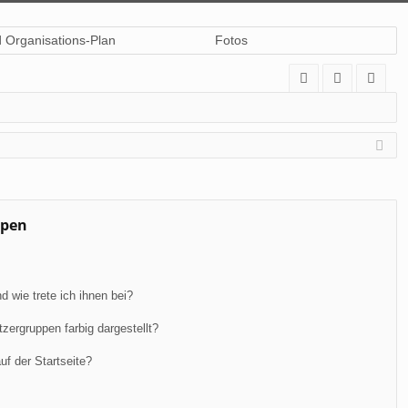
d Organisations-Plan
Fotos
A
n
eg
Q
m
ist
el
rie
de
re
n
n
ppen
 wie trete ich ihnen bei?
ergruppen farbig dargestellt?
f der Startseite?