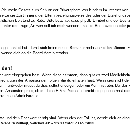
 (deutsch: Gesetz zum Schutz der Privatsphäre von Kindern im Internet von 1
ierzu die Zustimmung der Eltern beziehungsweise des oder der Erziehungsbere
n rechtlichen Beistand zu Rate. Bitte beachte, dass phpBB Limited und der Bes
 die unter der Frage „An wen soll ich mich wenden, falls es Beschwerden oder 
 ausgeschaltet hat, damit sich keine neuen Benutzer mehr anmelden können. 
, wende dich an die Board-Administration.
elden!
Passwort eingegeben hast. Wenn diese stimmen, dann gibt es zwei Möglichke
rechtigten den Anweisungen folgen, die du erhalten hast. Wenn dies nicht der 
– entweder musst du dies selbst erledigen oder ein Administrator. Bei der Regi
en. Ansonsten prüfe, ob du deine E-Mail-Adresse korrekt eingegeben hast oder
re einen Administrator.
e und dein Passwort richtig sind. Wenn dies der Fall ist, wende dich an ein
r Website vorliegt, welches ein Administrator lösen muss.