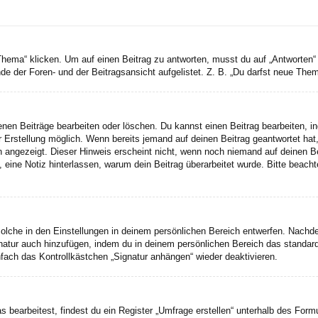
a“ klicken. Um auf einen Beitrag zu antworten, musst du auf „Antworten“ kli
e der Foren- und der Beitragsansicht aufgelistet. Z. B. „Du darfst neue Theme
genen Beiträge bearbeiten oder löschen. Du kannst einen Beitrag bearbeiten, 
er Erstellung möglich. Wenn bereits jemand auf deinen Beitrag geantwortet hat
n angezeigt. Dieser Hinweis erscheint nicht, wenn noch niemand auf deinen B
ten, eine Notiz hinterlassen, warum dein Beitrag überarbeitet wurde. Bitte bea
lche in den Einstellungen in deinem persönlichen Bereich entwerfen. Nachdem
gnatur auch hinzufügen, indem du in deinem persönlichen Bereich das standar
fach das Kontrollkästchen „Signatur anhängen“ wieder deaktivieren.
earbeitest, findest du ein Register „Umfrage erstellen“ unterhalb des Formul