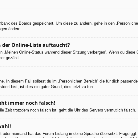
tenbank des Boards gespeichert. Um diese zu ändern, gehe in den „Persönliche
ngen ändern.
 der Online-Liste auftaucht?
ion „Meinen Online-Status während dieser Sitzung verbergen“. Wenn du diese 
er gezählt.
e. In diesem Fall solltest du im „Persönlichen Bereich“ die für dich passende 
iert bist, ist dies ein guter Grund, dies jetzt zu tun.
geht immer noch falsch!
d die Zeit trotzdem noch falsch ist, geht die Uhr des Servers vermutlich falsc
wahl!
ert oder niemand hat das Forum bislang in deine Sprache übersetzt. Frage ggf.