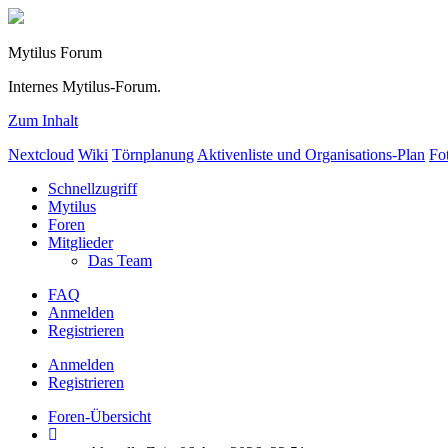
Mytilus Forum
Internes Mytilus-Forum.
Zum Inhalt
Nextcloud
Wiki
Törnplanung
Aktivenliste und Organisations-Plan
Fo
Schnellzugriff
Mytilus
Foren
Mitglieder
Das Team
FAQ
Anmelden
Registrieren
Anmelden
Registrieren
Foren-Übersicht