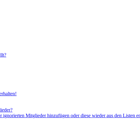
lt?
rhalten!
lieder?
er ignorierten Mitglieder hinzufügen oder diese wieder aus den Listen e