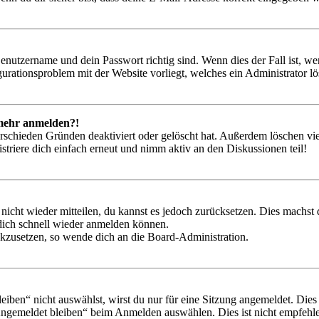
Benutzername und dein Passwort richtig sind. Wenn dies der Fall ist, w
igurationsproblem mit der Website vorliegt, welches ein Administrator l
t mehr anmelden?!
rschieden Gründen deaktiviert oder gelöscht hat. Außerdem löschen vie
triere dich einfach erneut und nimm aktiv an den Diskussionen teil!
 nicht wieder mitteilen, du kannst es jedoch zurücksetzen. Dies machs
 dich schnell wieder anmelden können.
ückzusetzen, so wende dich an die Board-Administration.
en“ nicht auswählst, wirst du nur für eine Sitzung angemeldet. Dies
Angemeldet bleiben“ beim Anmelden auswählen. Dies ist nicht empfehle