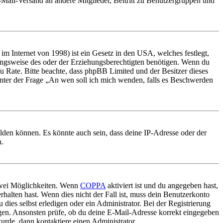
E-Mail-Versand an andere Mitglieder, Beitritt zu Benutzergruppen und
m Internet von 1998) ist ein Gesetz in den USA, welches festlegt,
ungsweise des oder der Erziehungsberechtigten benötigen. Wenn du
nd zu Rate. Bitte beachte, dass phpBB Limited und der Besitzer dieses
 unter der Frage „An wen soll ich mich wenden, falls es Beschwerden
elden können. Es könnte auch sein, dass deine IP-Adresse oder der
n.
 zwei Möglichkeiten. Wenn
COPPA
aktiviert ist und du angegeben hast,
rhalten hast. Wenn dies nicht der Fall ist, muss dein Benutzerkonto
 dies selbst erledigen oder ein Administrator. Bei der Registrierung
ungen. Ansonsten prüfe, ob du deine E-Mail-Adresse korrekt eingegeben
urde, dann kontaktiere einen Administrator.