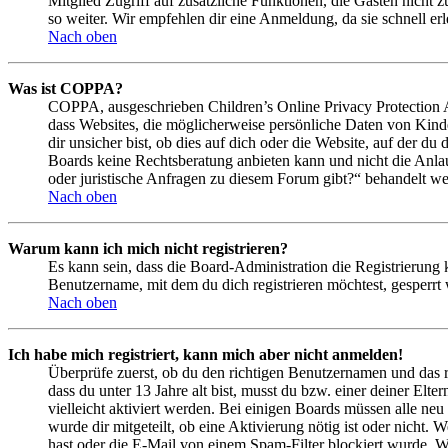
Mitglied Zugriff auf zusätzliche Funktionen, die Gästen nicht 
so weiter. Wir empfehlen dir eine Anmeldung, da sie schnell erled
Nach oben
Was ist COPPA?
COPPA, ausgeschrieben Children’s Online Privacy Protection Ac
dass Websites, die möglicherweise persönliche Daten von Kind
dir unsicher bist, ob dies auf dich oder die Website, auf der du 
Boards keine Rechtsberatung anbieten kann und nicht die Anlauf
oder juristische Anfragen zu diesem Forum gibt?“ behandelt w
Nach oben
Warum kann ich mich nicht registrieren?
Es kann sein, dass die Board-Administration die Registrierung
Benutzername, mit dem du dich registrieren möchtest, gesperrt
Nach oben
Ich habe mich registriert, kann mich aber nicht anmelden!
Überprüfe zuerst, ob du den richtigen Benutzernamen und das 
dass du unter 13 Jahre alt bist, musst du bzw. einer deiner Elt
vielleicht aktiviert werden. Bei einigen Boards müssen alle neu
wurde dir mitgeteilt, ob eine Aktivierung nötig ist oder nicht
hast oder die E-Mail von einem Spam-Filter blockiert wurde. We