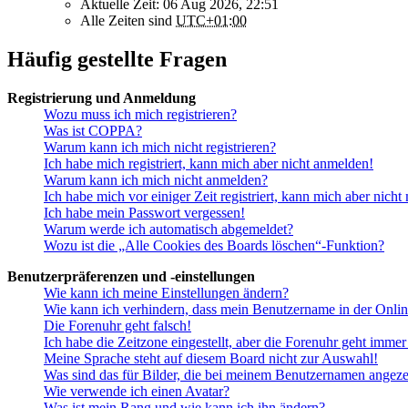
Aktuelle Zeit: 06 Aug 2026, 22:51
Alle Zeiten sind
UTC+01:00
Häufig gestellte Fragen
Registrierung und Anmeldung
Wozu muss ich mich registrieren?
Was ist COPPA?
Warum kann ich mich nicht registrieren?
Ich habe mich registriert, kann mich aber nicht anmelden!
Warum kann ich mich nicht anmelden?
Ich habe mich vor einiger Zeit registriert, kann mich aber nich
Ich habe mein Passwort vergessen!
Warum werde ich automatisch abgemeldet?
Wozu ist die „Alle Cookies des Boards löschen“-Funktion?
Benutzerpräferenzen und -einstellungen
Wie kann ich meine Einstellungen ändern?
Wie kann ich verhindern, dass mein Benutzername in der Onlin
Die Forenuhr geht falsch!
Ich habe die Zeitzone eingestellt, aber die Forenuhr geht immer
Meine Sprache steht auf diesem Board nicht zur Auswahl!
Was sind das für Bilder, die bei meinem Benutzernamen angez
Wie verwende ich einen Avatar?
Was ist mein Rang und wie kann ich ihn ändern?