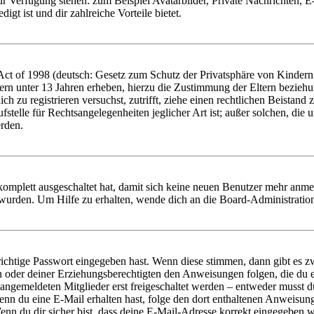
zur Verfügung stehen: zum Beispiel Avatarbilder, Private Nachrichten, 
igt ist und dir zahlreiche Vorteile bietet.
t of 1998 (deutsch: Gesetz zum Schutz der Privatsphäre von Kindern i
ern unter 13 Jahren erheben, hierzu die Zustimmung der Eltern bezieh
dich zu registrieren versuchst, zutrifft, ziehe einen rechtlichen Beista
stelle für Rechtsangelegenheiten jeglicher Art ist; außer solchen, die
erden.
 komplett ausgeschaltet hat, damit sich keine neuen Benutzer mehr anm
 wurden. Um Hilfe zu erhalten, wende dich an die Board-Administratio
richtige Passwort eingegeben hast. Wenn diese stimmen, dann gibt es
ern oder deiner Erziehungsberechtigten den Anweisungen folgen, die du e
 angemeldeten Mitglieder erst freigeschaltet werden – entweder musst du
. Wenn du eine E-Mail erhalten hast, folge den dort enthaltenen Anweis
nn du dir sicher bist, dass deine E-Mail-Adresse korrekt eingegeben w