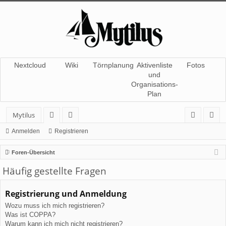
Nextcloud
Wiki
Törnplanung
Aktivenliste
Fotos
und
Organisations-
Plan
Mytilus
or
itg
n
eg
Anmelden
Registrieren
en
lie
m
ist
Foren-Übersicht
de
el
rie
Häufig gestellte Fragen
r
de
re
Registrierung und Anmeldung
n
n
Wozu muss ich mich registrieren?
Was ist COPPA?
Warum kann ich mich nicht registrieren?