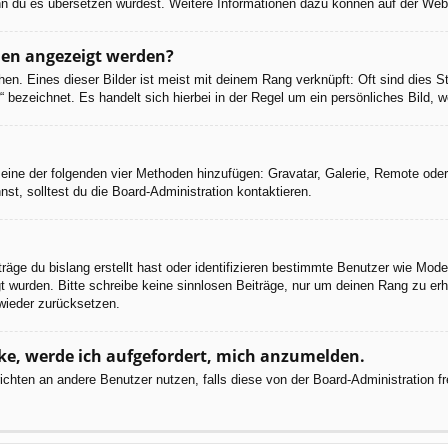
 wenn du es übersetzen würdest. Weitere Informationen dazu können auf der We
men angezeigt werden?
en. Eines dieser Bilder ist meist mit deinem Rang verknüpft: Oft sind dies S
 bezeichnet. Es handelt sich hierbei in der Regel um ein persönliches Bild, w
er eine der folgenden vier Methoden hinzufügen: Gravatar, Galerie, Remote od
, solltest du die Board-Administration kontaktieren.
räge du bislang erstellt hast oder identifizieren bestimmte Benutzer wie Mod
egt wurden. Bitte schreibe keine sinnlosen Beiträge, nur um deinen Rang zu e
wieder zurücksetzen.
cke, werde ich aufgefordert, mich anzumelden.
chrichten an andere Benutzer nutzen, falls diese von der Board-Administratio