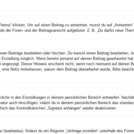
a“ klicken. Um auf einen Beitrag zu antworten, musst du auf „Antworten“ kli
e der Foren- und der Beitragsansicht aufgelistet. Z. B. „Du darfst neue Theme
genen Beiträge bearbeiten oder löschen. Du kannst einen Beitrag bearbeiten, 
er Erstellung möglich. Wenn bereits jemand auf deinen Beitrag geantwortet hat
n angezeigt. Dieser Hinweis erscheint nicht, wenn noch niemand auf deinen B
ten, eine Notiz hinterlassen, warum dein Beitrag überarbeitet wurde. Bitte bea
lche in den Einstellungen in deinem persönlichen Bereich entwerfen. Nachdem
gnatur auch hinzufügen, indem du in deinem persönlichen Bereich das standar
fach das Kontrollkästchen „Signatur anhängen“ wieder deaktivieren.
earbeitest, findest du ein Register „Umfrage erstellen“ unterhalb des Formul