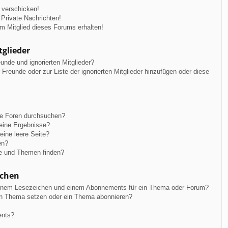
 verschicken!
Private Nachrichten!
m Mitglied dieses Forums erhalten!
tglieder
unde und ignorierten Mitglieder?
r Freunde oder zur Liste der ignorierten Mitglieder hinzufügen oder diese
re Foren durchsuchen?
keine Ergebnisse?
ine leere Seite?
en?
ge und Themen finden?
ichen
einem Lesezeichen und einem Abonnements für ein Thema oder Forum?
in Thema setzen oder ein Thema abonnieren?
ents?