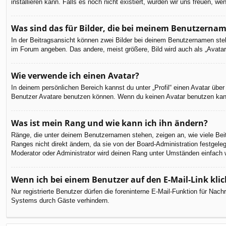
installieren kann. Falls es noch nicht existiert, würden wir uns freuen,
Was sind das für Bilder, die bei meinem Benutzerna
In der Beitragsansicht können zwei Bilder bei deinem Benutzernamen steh
im Forum angeben. Das andere, meist größere, Bild wird auch als „Avatar“
Wie verwende ich einen Avatar?
In deinem persönlichen Bereich kannst du unter „Profil“ einen Avatar üb
Benutzer Avatare benutzen können. Wenn du keinen Avatar benutzen kannst
Was ist mein Rang und wie kann ich ihn ändern?
Ränge, die unter deinem Benutzernamen stehen, zeigen an, wie viele Beit
Ranges nicht direkt ändern, da sie von der Board-Administration festgel
Moderator oder Administrator wird deinen Rang unter Umständen einfach 
Wenn ich bei einem Benutzer auf den E-Mail-Link kli
Nur registrierte Benutzer dürfen die foreninterne E-Mail-Funktion für Na
Systems durch Gäste verhindern.