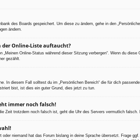
tenbank des Boards gespeichert. Um diese zu ändern, gehe in den „Persönliche
ngen ändern.
 der Online-Liste auftaucht?
ion „Meinen Online-Status während dieser Sitzung verbergen“. Wenn du diese 
er gezählt.
e. In diesem Fall solltest du im „Persönlichen Bereich“ die für dich passende 
iert bist, ist dies ein guter Grund, dies jetzt zu tun.
geht immer noch falsch!
d die Zeit trotzdem noch falsch ist, geht die Uhr des Servers vermutlich falsc
wahl!
ert oder niemand hat das Forum bislang in deine Sprache übersetzt. Frage ggf.