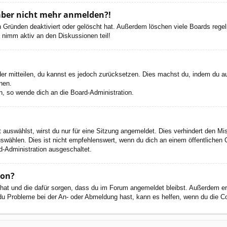
h aber nicht mehr anmelden?!
 Gründen deaktiviert oder gelöscht hat. Außerdem löschen viele Boards regelm
 nimm aktiv an den Diskussionen teil!
eder mitteilen, du kannst es jedoch zurücksetzen. Dies machst du, indem du a
nen.
n, so wende dich an die Board-Administration.
auswählst, wirst du nur für eine Sitzung angemeldet. Dies verhindert den M
wählen. Dies ist nicht empfehlenswert, wenn du dich an einem öffentlichen C
d-Administration ausgeschaltet.
ion?
t hat und die dafür sorgen, dass du im Forum angemeldet bleibst. Außerdem e
 du Probleme bei der An- oder Abmeldung hast, kann es helfen, wenn du die C