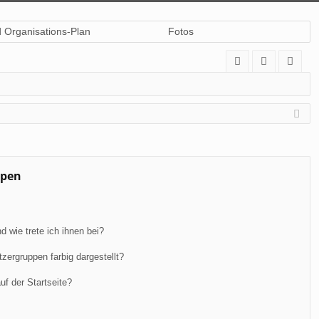
d Organisations-Plan
Fotos
A
n
eg
Q
m
ist
el
rie
de
re
n
n
ppen
 wie trete ich ihnen bei?
ergruppen farbig dargestellt?
f der Startseite?