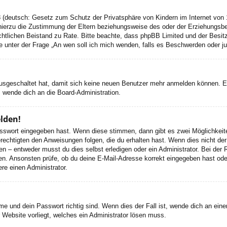
 (deutsch: Gesetz zum Schutz der Privatsphäre von Kindern im Internet von 1
ierzu die Zustimmung der Eltern beziehungsweise des oder der Erziehungsbere
n rechtlichen Beistand zu Rate. Bitte beachte, dass phpBB Limited und der Bes
 die unter der Frage „An wen soll ich mich wenden, falls es Beschwerden oder 
 ausgeschaltet hat, damit sich keine neuen Benutzer mehr anmelden können. 
, wende dich an die Board-Administration.
elden!
Passwort eingegeben hast. Wenn diese stimmen, dann gibt es zwei Möglichke
rechtigten den Anweisungen folgen, die du erhalten hast. Wenn dies nicht der 
– entweder musst du dies selbst erledigen oder ein Administrator. Bei der Regi
en. Ansonsten prüfe, ob du deine E-Mail-Adresse korrekt eingegeben hast oder
re einen Administrator.
e und dein Passwort richtig sind. Wenn dies der Fall ist, wende dich an ein
r Website vorliegt, welches ein Administrator lösen muss.