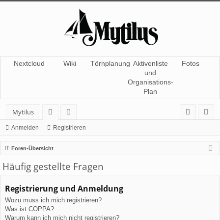
Nextcloud
Wiki
Törnplanung
Aktivenliste
Fotos
und
Organisations-
Plan
Mytilus
or
itg
n
eg
Anmelden
Registrieren
en
lie
m
ist
Foren-Übersicht
de
el
rie
Häufig gestellte Fragen
r
de
re
Registrierung und Anmeldung
n
n
Wozu muss ich mich registrieren?
Was ist COPPA?
Warum kann ich mich nicht registrieren?