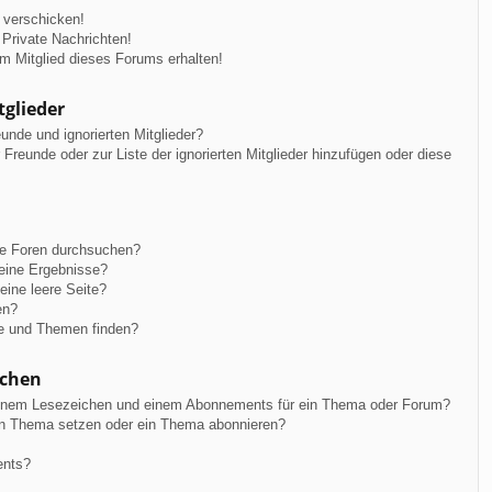
 verschicken!
Private Nachrichten!
m Mitglied dieses Forums erhalten!
tglieder
unde und ignorierten Mitglieder?
r Freunde oder zur Liste der ignorierten Mitglieder hinzufügen oder diese
re Foren durchsuchen?
keine Ergebnisse?
ine leere Seite?
en?
ge und Themen finden?
ichen
einem Lesezeichen und einem Abonnements für ein Thema oder Forum?
in Thema setzen oder ein Thema abonnieren?
ents?