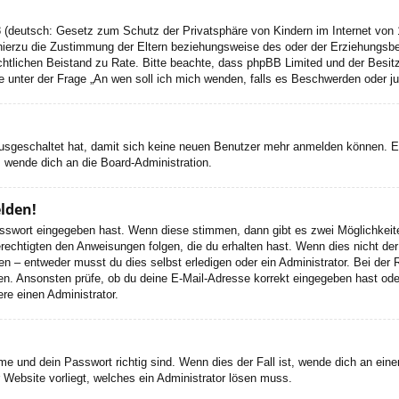
 (deutsch: Gesetz zum Schutz der Privatsphäre von Kindern im Internet von 1
ierzu die Zustimmung der Eltern beziehungsweise des oder der Erziehungsbere
n rechtlichen Beistand zu Rate. Bitte beachte, dass phpBB Limited und der Bes
 die unter der Frage „An wen soll ich mich wenden, falls es Beschwerden oder 
 ausgeschaltet hat, damit sich keine neuen Benutzer mehr anmelden können. 
, wende dich an die Board-Administration.
elden!
Passwort eingegeben hast. Wenn diese stimmen, dann gibt es zwei Möglichke
rechtigten den Anweisungen folgen, die du erhalten hast. Wenn dies nicht der 
– entweder musst du dies selbst erledigen oder ein Administrator. Bei der Regi
en. Ansonsten prüfe, ob du deine E-Mail-Adresse korrekt eingegeben hast oder
re einen Administrator.
e und dein Passwort richtig sind. Wenn dies der Fall ist, wende dich an ein
r Website vorliegt, welches ein Administrator lösen muss.