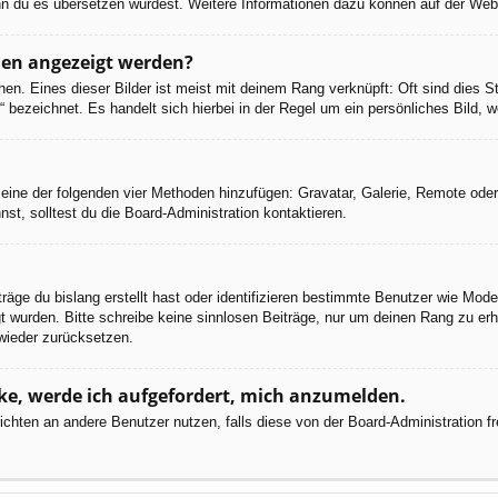
 wenn du es übersetzen würdest. Weitere Informationen dazu können auf der We
men angezeigt werden?
en. Eines dieser Bilder ist meist mit deinem Rang verknüpft: Oft sind dies S
 bezeichnet. Es handelt sich hierbei in der Regel um ein persönliches Bild, w
er eine der folgenden vier Methoden hinzufügen: Gravatar, Galerie, Remote od
, solltest du die Board-Administration kontaktieren.
räge du bislang erstellt hast oder identifizieren bestimmte Benutzer wie Mod
egt wurden. Bitte schreibe keine sinnlosen Beiträge, nur um deinen Rang zu e
wieder zurücksetzen.
cke, werde ich aufgefordert, mich anzumelden.
chrichten an andere Benutzer nutzen, falls diese von der Board-Administratio