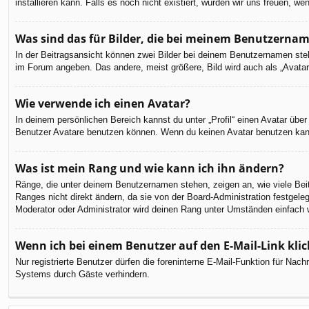
installieren kann. Falls es noch nicht existiert, würden wir uns freuen,
Was sind das für Bilder, die bei meinem Benutzerna
In der Beitragsansicht können zwei Bilder bei deinem Benutzernamen steh
im Forum angeben. Das andere, meist größere, Bild wird auch als „Avatar“
Wie verwende ich einen Avatar?
In deinem persönlichen Bereich kannst du unter „Profil“ einen Avatar üb
Benutzer Avatare benutzen können. Wenn du keinen Avatar benutzen kannst
Was ist mein Rang und wie kann ich ihn ändern?
Ränge, die unter deinem Benutzernamen stehen, zeigen an, wie viele Beit
Ranges nicht direkt ändern, da sie von der Board-Administration festgel
Moderator oder Administrator wird deinen Rang unter Umständen einfach 
Wenn ich bei einem Benutzer auf den E-Mail-Link kli
Nur registrierte Benutzer dürfen die foreninterne E-Mail-Funktion für Na
Systems durch Gäste verhindern.