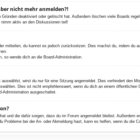
h aber nicht mehr anmelden?!
 Gründen deaktiviert oder gelöscht hat. Außerdem löschen viele Boards regelm
 nimm aktiv an den Diskussionen teil!
eder mitteilen, du kannst es jedoch zurücksetzen. Dies machst du, indem du a
nen.
n, so wende dich an die Board-Administration.
auswählst, wirst du nur für eine Sitzung angemeldet. Dies verhindert den M
wählen. Dies ist nicht empfehlenswert, wenn du dich an einem öffentlichen C
d-Administration ausgeschaltet.
ion?
t hat und die dafür sorgen, dass du im Forum angemeldet bleibst. Außerdem e
 du Probleme bei der An- oder Abmeldung hast, kann es helfen, wenn du die C