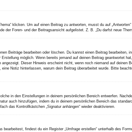
a“ klicken. Um auf einen Beitrag zu antworten, musst du auf „Antworten“ kli
e der Foren- und der Beitragsansicht aufgelistet. Z. B. „Du darfst neue Theme
genen Beiträge bearbeiten oder löschen. Du kannst einen Beitrag bearbeiten, 
er Erstellung möglich. Wenn bereits jemand auf deinen Beitrag geantwortet hat
n angezeigt. Dieser Hinweis erscheint nicht, wenn noch niemand auf deinen B
ten, eine Notiz hinterlassen, warum dein Beitrag überarbeitet wurde. Bitte bea
lche in den Einstellungen in deinem persönlichen Bereich entwerfen. Nachdem
gnatur auch hinzufügen, indem du in deinem persönlichen Bereich das standar
fach das Kontrollkästchen „Signatur anhängen“ wieder deaktivieren.
earbeitest, findest du ein Register „Umfrage erstellen“ unterhalb des Formul