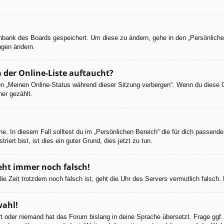
tenbank des Boards gespeichert. Um diese zu ändern, gehe in den „Persönliche
ngen ändern.
 der Online-Liste auftaucht?
ion „Meinen Online-Status während dieser Sitzung verbergen“. Wenn du diese 
er gezählt.
e. In diesem Fall solltest du im „Persönlichen Bereich“ die für dich passende 
iert bist, ist dies ein guter Grund, dies jetzt zu tun.
geht immer noch falsch!
d die Zeit trotzdem noch falsch ist, geht die Uhr des Servers vermutlich falsc
wahl!
ert oder niemand hat das Forum bislang in deine Sprache übersetzt. Frage ggf.