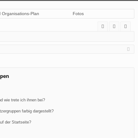
d Organisations-Plan
Fotos
A
n
eg
Q
m
ist
el
rie
de
re
n
n
ppen
 wie trete ich ihnen bei?
ergruppen farbig dargestellt?
f der Startseite?