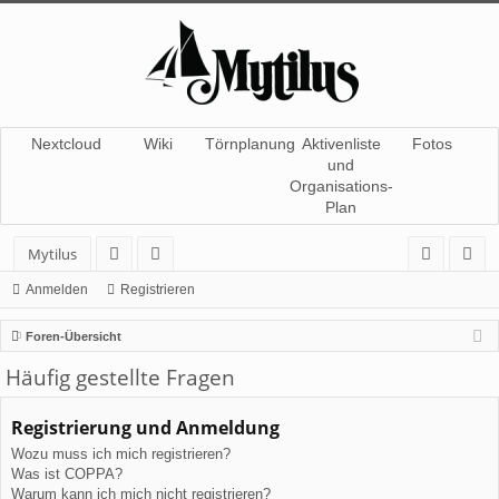
Nextcloud
Wiki
Törnplanung
Aktivenliste
Fotos
und
Organisations-
Plan
Mytilus
or
itg
n
eg
Anmelden
Registrieren
en
lie
m
ist
Foren-Übersicht
de
el
rie
Häufig gestellte Fragen
r
de
re
Registrierung und Anmeldung
n
n
Wozu muss ich mich registrieren?
Was ist COPPA?
Warum kann ich mich nicht registrieren?