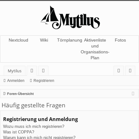
Nextcloud
Wiki
Törnplanung
Aktivenliste
Fotos
und
Organisations-
Plan
Mytilus
or
itg
n
eg
Anmelden
Registrieren
en
lie
m
ist
Foren-Übersicht
de
el
rie
Häufig gestellte Fragen
r
de
re
Registrierung und Anmeldung
n
n
Wozu muss ich mich registrieren?
Was ist COPPA?
Warum kann ich mich nicht registrieren?