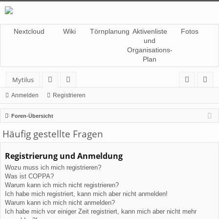
Nextcloud
Wiki
Törnplanung
Aktivenliste
Fotos
und
Organisations-
Plan
Mytilus
or
itg
n
eg
Anmelden
Registrieren
en
lie
m
ist
Foren-Übersicht
de
el
rie
Häufig gestellte Fragen
r
de
re
Registrierung und Anmeldung
n
n
Wozu muss ich mich registrieren?
Was ist COPPA?
Warum kann ich mich nicht registrieren?
Ich habe mich registriert, kann mich aber nicht anmelden!
Warum kann ich mich nicht anmelden?
Ich habe mich vor einiger Zeit registriert, kann mich aber nicht mehr