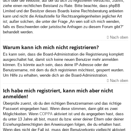
dich oder die Website, auf der du dich zu registrieren versuchst, zutrifft,
ziehe einen rechtlichen Beistand zu Rate. Bitte beachte, dass phpBB
Limited und der Besitzer dieses Boards keine Rechtsberatung anbieten
kann und nicht die Anlaufstelle für Rechtsangelegenheiten jeglicher Art
ist; außer solchen, die unter der Frage „An wen soll ich mich wenden,
falls es Beschwerden oder juristische Anfragen zu diesem Forum gibt?“
behandelt werden.
Nach oben
Warum kann ich mich nicht registrieren?
Es kann sein, dass die Board-Administration die Registrierung komplett
ausgeschaltet hat, damit sich keine neuen Benutzer mehr anmelden
können. Es könnte auch sein, dass deine IP-Adresse oder der
Benutzername, mit dem du dich registrieren möchtest, gesperrt wurden.
Um Hilfe zu erhalten, wende dich an die Board-Administration.
Nach oben
Ich habe mich registriert, kann mich aber nicht
anmelden!
Überprüfe zuerst, ob du den richtigen Benutzernamen und das richtige
Passwort eingegeben hast. Wenn diese stimmen, dann gibt es zwei
Möglichkeiten. Wenn
COPPA
aktiviert ist und du angegeben hast, dass
du unter 13 Jahre alt bist, musst du bzw. einer deiner Eltern oder deiner
Erziehungsberechtigten den Anweisungen folgen, die du erhalten hast.
Wenn dies nicht der Fall ist, muss dein Benutzerkonto vielleicht aktiviert