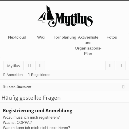
Nextcloud
Wiki
Törnplanung
Aktivenliste
Fotos
und
Organisations-
Plan
Mytilus
or
itg
n
eg
Anmelden
Registrieren
en
lie
m
ist
Foren-Übersicht
de
el
rie
Häufig gestellte Fragen
r
de
re
Registrierung und Anmeldung
n
n
Wozu muss ich mich registrieren?
Was ist COPPA?
Warum kann ich mich nicht registrieren?