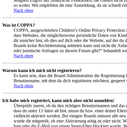
Mitglied Zugriff auf zusätzliche Funktionen, die Gästen nicht 
so weiter. Wir empfehlen dir eine Anmeldung, da sie schnell erled
Nach oben
Was ist COPPA?
COPPA, ausgeschrieben Children’s Online Privacy Protection Ac
dass Websites, die möglicherweise persönliche Daten von Kind
dir unsicher bist, ob dies auf dich oder die Website, auf der du 
Boards keine Rechtsberatung anbieten kann und nicht die Anlauf
oder juristische Anfragen zu diesem Forum gibt?“ behandelt w
Nach oben
Warum kann ich mich nicht registrieren?
Es kann sein, dass die Board-Administration die Registrierung
Benutzername, mit dem du dich registrieren möchtest, gesperrt
Nach oben
Ich habe mich registriert, kann mich aber nicht anmelden!
Überprüfe zuerst, ob du den richtigen Benutzernamen und das 
dass du unter 13 Jahre alt bist, musst du bzw. einer deiner Elt
vielleicht aktiviert werden. Bei einigen Boards müssen alle neu
wurde dir mitgeteilt, ob eine Aktivierung nötig ist oder nicht
hast oder die E-Mail von einem Spam-Filter blockiert wurde. We