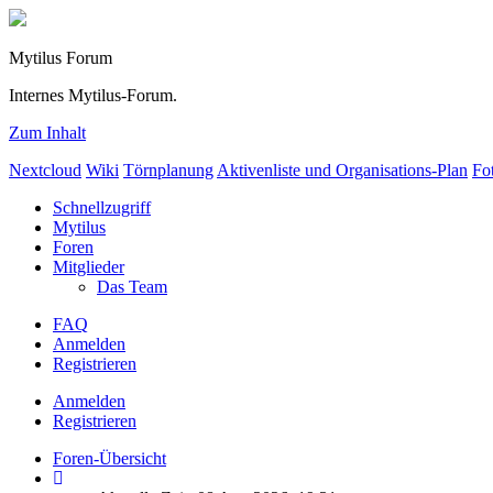
Mytilus Forum
Internes Mytilus-Forum.
Zum Inhalt
Nextcloud
Wiki
Törnplanung
Aktivenliste und Organisations-Plan
Fo
Schnellzugriff
Mytilus
Foren
Mitglieder
Das Team
FAQ
Anmelden
Registrieren
Anmelden
Registrieren
Foren-Übersicht