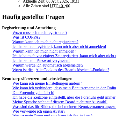
Aktuelle Zeit: 08 Aug 2026, 19:31
Alle Zeiten sind
UTC+01:00
Häufig gestellte Fragen
Registrierung und Anmeldung
Wozu muss ich mich registrieren?
Was ist COPPA?
Warum kann ich mich nicht registrieren?
Ich habe mich registriert, kann mich aber nicht anmelden!
Warum kann ich mich nicht anmelden?
Ich habe mich vor einiger Zeit registriert, kann mich aber nich
Ich habe mein Passwort vergessen!
Warum werde ich automatisch abgemeldet?
Wozu ist die „Alle Cookies des Boards löschen“-Funktion?
Benutzerpräferenzen und -einstellungen
Wie kann ich meine Einstellungen ändern?
Wie kann ich verhindern, dass mein Benutzername in der Onlin
Die Forenuhr geht falsch!
Ich habe die Zeitzone eingestellt, aber die Forenuhr geht immer
Meine Sprache steht auf diesem Board nicht zur Auswahl!
Was sind das für Bilder, die bei meinem Benutzernamen angez
Wie verwende ich einen Avatar?
Was ist mein Rang und wie kann ich ihn ändern?