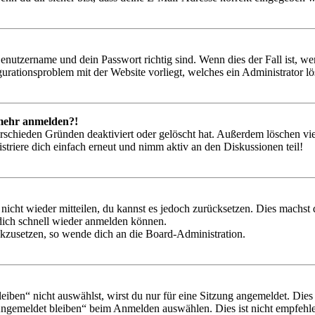
Benutzername und dein Passwort richtig sind. Wenn dies der Fall ist, w
igurationsproblem mit der Website vorliegt, welches ein Administrator l
t mehr anmelden?!
rschieden Gründen deaktiviert oder gelöscht hat. Außerdem löschen vie
triere dich einfach erneut und nimm aktiv an den Diskussionen teil!
 nicht wieder mitteilen, du kannst es jedoch zurücksetzen. Dies machs
 dich schnell wieder anmelden können.
ückzusetzen, so wende dich an die Board-Administration.
en“ nicht auswählst, wirst du nur für eine Sitzung angemeldet. Dies
Angemeldet bleiben“ beim Anmelden auswählen. Dies ist nicht empfehle