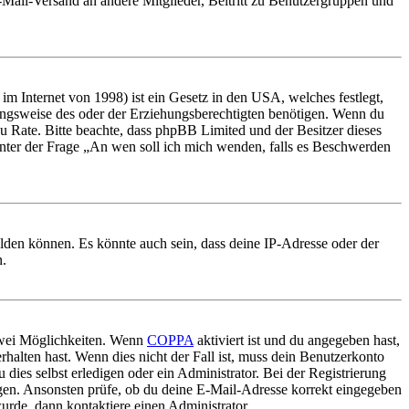
E-Mail-Versand an andere Mitglieder, Beitritt zu Benutzergruppen und
m Internet von 1998) ist ein Gesetz in den USA, welches festlegt,
ungsweise des oder der Erziehungsberechtigten benötigen. Wenn du
nd zu Rate. Bitte beachte, dass phpBB Limited und der Besitzer dieses
 unter der Frage „An wen soll ich mich wenden, falls es Beschwerden
elden können. Es könnte auch sein, dass deine IP-Adresse oder der
n.
 zwei Möglichkeiten. Wenn
COPPA
aktiviert ist und du angegeben hast,
rhalten hast. Wenn dies nicht der Fall ist, muss dein Benutzerkonto
 dies selbst erledigen oder ein Administrator. Bei der Registrierung
ungen. Ansonsten prüfe, ob du deine E-Mail-Adresse korrekt eingegeben
urde, dann kontaktiere einen Administrator.