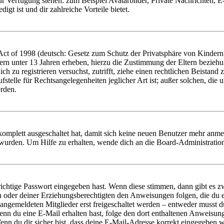
zur Verfügung stehen: zum Beispiel Avatarbilder, Private Nachrichten, 
igt ist und dir zahlreiche Vorteile bietet.
t of 1998 (deutsch: Gesetz zum Schutz der Privatsphäre von Kindern i
ern unter 13 Jahren erheben, hierzu die Zustimmung der Eltern bezieh
dich zu registrieren versuchst, zutrifft, ziehe einen rechtlichen Beista
stelle für Rechtsangelegenheiten jeglicher Art ist; außer solchen, die
erden.
 komplett ausgeschaltet hat, damit sich keine neuen Benutzer mehr anm
 wurden. Um Hilfe zu erhalten, wende dich an die Board-Administratio
richtige Passwort eingegeben hast. Wenn diese stimmen, dann gibt es
ern oder deiner Erziehungsberechtigten den Anweisungen folgen, die du e
 angemeldeten Mitglieder erst freigeschaltet werden – entweder musst du
. Wenn du eine E-Mail erhalten hast, folge den dort enthaltenen Anweis
nn du dir sicher bist, dass deine E-Mail-Adresse korrekt eingegeben w