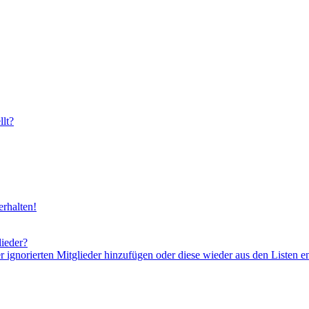
lt?
rhalten!
lieder?
er ignorierten Mitglieder hinzufügen oder diese wieder aus den Listen e