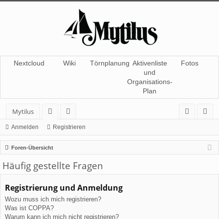
Nextcloud
Wiki
Törnplanung
Aktivenliste
Fotos
und
Organisations-
Plan
Mytilus
or
itg
n
eg
Anmelden
Registrieren
en
lie
m
ist
Foren-Übersicht
de
el
rie
Häufig gestellte Fragen
r
de
re
Registrierung und Anmeldung
n
n
Wozu muss ich mich registrieren?
Was ist COPPA?
Warum kann ich mich nicht registrieren?