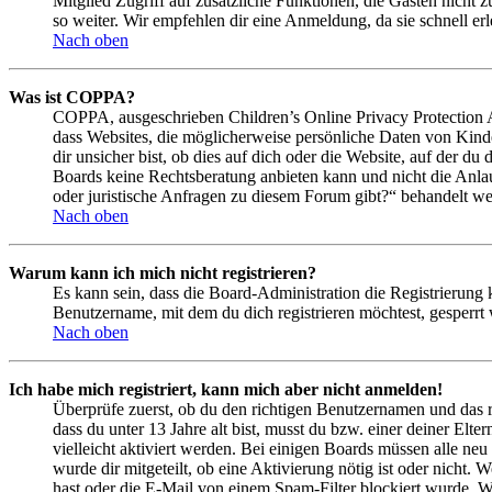
Mitglied Zugriff auf zusätzliche Funktionen, die Gästen nicht 
so weiter. Wir empfehlen dir eine Anmeldung, da sie schnell erled
Nach oben
Was ist COPPA?
COPPA, ausgeschrieben Children’s Online Privacy Protection Ac
dass Websites, die möglicherweise persönliche Daten von Kind
dir unsicher bist, ob dies auf dich oder die Website, auf der du 
Boards keine Rechtsberatung anbieten kann und nicht die Anlauf
oder juristische Anfragen zu diesem Forum gibt?“ behandelt w
Nach oben
Warum kann ich mich nicht registrieren?
Es kann sein, dass die Board-Administration die Registrierung
Benutzername, mit dem du dich registrieren möchtest, gesperrt
Nach oben
Ich habe mich registriert, kann mich aber nicht anmelden!
Überprüfe zuerst, ob du den richtigen Benutzernamen und das 
dass du unter 13 Jahre alt bist, musst du bzw. einer deiner Elt
vielleicht aktiviert werden. Bei einigen Boards müssen alle neu
wurde dir mitgeteilt, ob eine Aktivierung nötig ist oder nicht
hast oder die E-Mail von einem Spam-Filter blockiert wurde. We