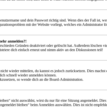
Benutzername und dein Passwort richtig sind. Wenn dies der Fall ist, w
igurationsproblem mit der Website vorliegt, welches ein Administrator l
t mehr anmelden?!
rschieden Gründen deaktiviert oder gelöscht hat. Außerdem löschen vie
triere dich einfach erneut und nimm aktiv an den Diskussionen teil!
 nicht wieder mitteilen, du kannst es jedoch zurücksetzen. Dies machs
 dich schnell wieder anmelden können.
ückzusetzen, so wende dich an die Board-Administration.
en“ nicht auswählst, wirst du nur für eine Sitzung angemeldet. Dies
Angemeldet bleiben“ beim Anmelden auswählen. Dies ist nicht empfehle