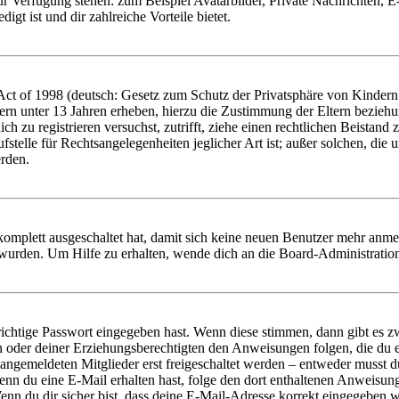
zur Verfügung stehen: zum Beispiel Avatarbilder, Private Nachrichten, 
igt ist und dir zahlreiche Vorteile bietet.
t of 1998 (deutsch: Gesetz zum Schutz der Privatsphäre von Kindern i
ern unter 13 Jahren erheben, hierzu die Zustimmung der Eltern bezieh
dich zu registrieren versuchst, zutrifft, ziehe einen rechtlichen Beista
stelle für Rechtsangelegenheiten jeglicher Art ist; außer solchen, die
erden.
 komplett ausgeschaltet hat, damit sich keine neuen Benutzer mehr anm
 wurden. Um Hilfe zu erhalten, wende dich an die Board-Administratio
richtige Passwort eingegeben hast. Wenn diese stimmen, dann gibt es
ern oder deiner Erziehungsberechtigten den Anweisungen folgen, die du e
 angemeldeten Mitglieder erst freigeschaltet werden – entweder musst du
. Wenn du eine E-Mail erhalten hast, folge den dort enthaltenen Anweis
nn du dir sicher bist, dass deine E-Mail-Adresse korrekt eingegeben w