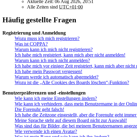
Aktuelle Zeit: 06 Aug 2026, 20:51
Alle Zeiten sind
UTC+01:00
Häufig gestellte Fragen
Registrierung und Anmeldung
Wozu muss ich mich registrieren?
Was ist COPPA?
Warum kann ich mich nicht registrieren?
Ich habe mich registriert, kann mich aber nicht anmelden!
Warum kann ich mich nicht anmelden?
Ich habe mich vor einiger Zeit registriert, kann mich aber nich
Ich habe mein Passwort vergessen!
Warum werde ich automatisch abgemeldet?
Wozu ist die „Alle Cookies des Boards löschen“-Funktion?
Benutzerpräferenzen und -einstellungen
Wie kann ich meine Einstellungen ändern?
Wie kann ich verhindern, dass mein Benutzername in der Onlin
Die Forenuhr geht falsch!
Ich habe die Zeitzone eingestellt, aber die Forenuhr geht immer
Meine Sprache steht auf diesem Board nicht zur Auswahl!
Was sind das für Bilder, die bei meinem Benutzernamen angez
Wie verwende ich einen Avatar?
Was ist mein Rang und wie kann ich ihn ändern?