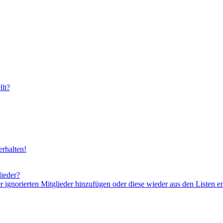
lt?
rhalten!
lieder?
er ignorierten Mitglieder hinzufügen oder diese wieder aus den Listen e