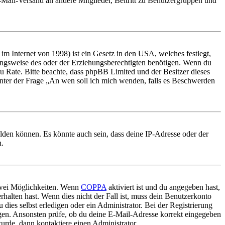
E-Mail-Versand an andere Mitglieder, Beitritt zu Benutzergruppen und
m Internet von 1998) ist ein Gesetz in den USA, welches festlegt,
ungsweise des oder der Erziehungsberechtigten benötigen. Wenn du
nd zu Rate. Bitte beachte, dass phpBB Limited und der Besitzer dieses
 unter der Frage „An wen soll ich mich wenden, falls es Beschwerden
elden können. Es könnte auch sein, dass deine IP-Adresse oder der
n.
 zwei Möglichkeiten. Wenn
COPPA
aktiviert ist und du angegeben hast,
rhalten hast. Wenn dies nicht der Fall ist, muss dein Benutzerkonto
 dies selbst erledigen oder ein Administrator. Bei der Registrierung
ungen. Ansonsten prüfe, ob du deine E-Mail-Adresse korrekt eingegeben
urde, dann kontaktiere einen Administrator.