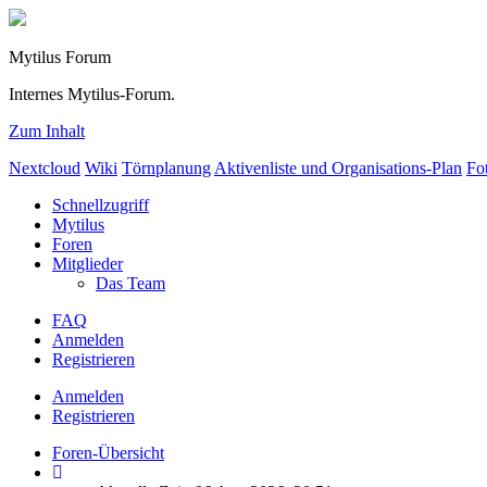
Mytilus Forum
Internes Mytilus-Forum.
Zum Inhalt
Nextcloud
Wiki
Törnplanung
Aktivenliste und Organisations-Plan
Fo
Schnellzugriff
Mytilus
Foren
Mitglieder
Das Team
FAQ
Anmelden
Registrieren
Anmelden
Registrieren
Foren-Übersicht