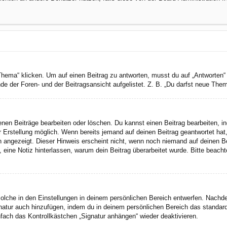
a“ klicken. Um auf einen Beitrag zu antworten, musst du auf „Antworten“ kli
e der Foren- und der Beitragsansicht aufgelistet. Z. B. „Du darfst neue Theme
genen Beiträge bearbeiten oder löschen. Du kannst einen Beitrag bearbeiten, 
er Erstellung möglich. Wenn bereits jemand auf deinen Beitrag geantwortet hat
n angezeigt. Dieser Hinweis erscheint nicht, wenn noch niemand auf deinen B
ten, eine Notiz hinterlassen, warum dein Beitrag überarbeitet wurde. Bitte bea
lche in den Einstellungen in deinem persönlichen Bereich entwerfen. Nachdem
gnatur auch hinzufügen, indem du in deinem persönlichen Bereich das standar
fach das Kontrollkästchen „Signatur anhängen“ wieder deaktivieren.