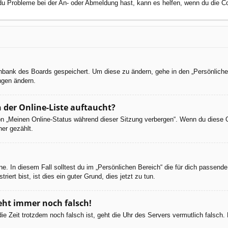
 du Probleme bei der An- oder Abmeldung hast, kann es helfen, wenn du die C
tenbank des Boards gespeichert. Um diese zu ändern, gehe in den „Persönliche
ngen ändern.
 der Online-Liste auftaucht?
ion „Meinen Online-Status während dieser Sitzung verbergen“. Wenn du diese 
er gezählt.
e. In diesem Fall solltest du im „Persönlichen Bereich“ die für dich passende 
iert bist, ist dies ein guter Grund, dies jetzt zu tun.
geht immer noch falsch!
d die Zeit trotzdem noch falsch ist, geht die Uhr des Servers vermutlich falsc