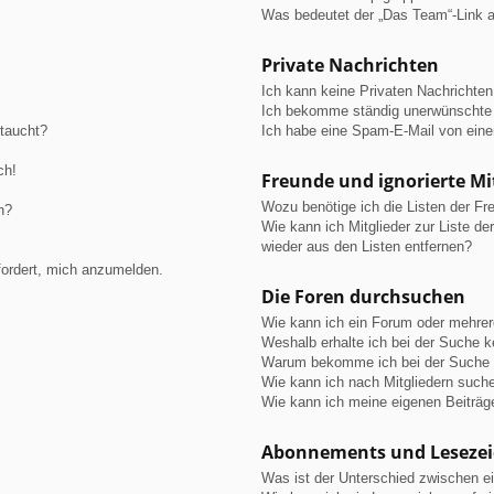
Was bedeutet der „Das Team“-Link au
Private Nachrichten
Ich kann keine Privaten Nachrichten
Ich bekomme ständig unerwünschte 
ftaucht?
Ich habe eine Spam-E-Mail von eine
ch!
Freunde und ignorierte Mi
Wozu benötige ich die Listen der Fre
n?
Wie kann ich Mitglieder zur Liste de
wieder aus den Listen entfernen?
fordert, mich anzumelden.
Die Foren durchsuchen
Wie kann ich ein Forum oder mehre
Weshalb erhalte ich bei der Suche 
Warum bekomme ich bei der Suche e
Wie kann ich nach Mitgliedern such
Wie kann ich meine eigenen Beiträ
Abonnements und Leseze
Was ist der Unterschied zwischen 