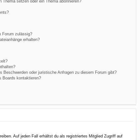
in Thema setzen oder ein Thema abonnieren?
ents?
m Forum zulässig?
Dateianhänge erhalten?
elt?
nthalten?
es Beschwerden oder juristische Anfragen zu diesem Forum gibt?
s Boards kontaktieren?
en. Auf jeden Fall erhältst du als registriertes Mitglied Zugriff auf