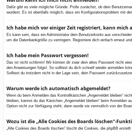
Warum kann ich mich nicht anmelden?
Dafür gibt es viele mögliche Gründe. Prüfe zunächst, ob dein Benutzernam
wurdest. Es ist ebenfalls möglich, dass ein Konfigurationsproblem mit de
Ich habe mich vor einiger Zeit registriert, kann mic
Es kann sein, dass ein Administrator dein Benutzerkonto aus verschieden
um die Datenbankgröße zu verringern. Registriere dich einfach erneut und
Ich habe mein Passwort vergessen!
Das ist nicht schlimm! Wir können dir zwar dein altes Passwort nicht wi
den Anweisungen folgst. So solltest du dich schnell wieder anmelden kön
Solltest du trotzdem nicht in der Lage sein, dein Passwort zurückzusetze
Warum werde ich automatisch abgemeldet?
Wenn du beim Anmelden das Kontrollkästchen „Angemeldet bleiben“ nicht 
bleiben, kannst du das Kästchen „Angemeldet bleiben“ beim Anmelden aus
Option nicht zur Verfügung steht, dann wurde sie vermutlich von der Boar
Wozu ist die „Alle Cookies des Boards löschen“-Funkt
„Alle Cookies des Boards löschen“ löscht die Cookies, die phpBB erstell