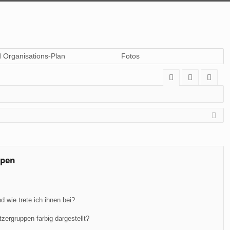
d Organisations-Plan
Fotos
A
n
eg
Q
m
ist
el
rie
de
re
n
n
ppen
 wie trete ich ihnen bei?
ergruppen farbig dargestellt?