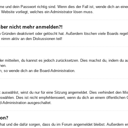
e und dein Passwort richtig sind. Wenn dies der Fall ist, wende dich an ein
r Website vorliegt, welches ein Administrator lösen muss.
h aber nicht mehr anmelden?!
 Gründen deaktiviert oder gelöscht hat. Außerdem löschen viele Boards regelm
 nimm aktiv an den Diskussionen teil!
eder mitteilen, du kannst es jedoch zurücksetzen. Dies machst du, indem du a
nen.
n, so wende dich an die Board-Administration.
auswählst, wirst du nur für eine Sitzung angemeldet. Dies verhindert den M
wählen. Dies ist nicht empfehlenswert, wenn du dich an einem öffentlichen C
d-Administration ausgeschaltet.
ion?
t hat und die dafür sorgen, dass du im Forum angemeldet bleibst. Außerdem e