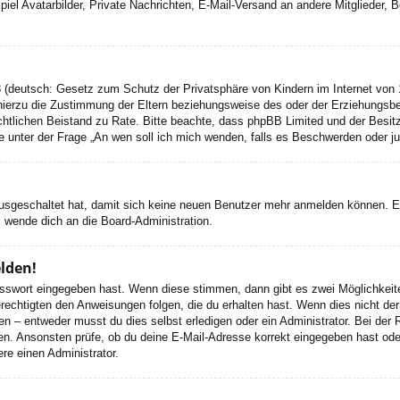
el Avatarbilder, Private Nachrichten, E-Mail-Versand an andere Mitglieder, Be
 (deutsch: Gesetz zum Schutz der Privatsphäre von Kindern im Internet von 1
ierzu die Zustimmung der Eltern beziehungsweise des oder der Erziehungsbere
n rechtlichen Beistand zu Rate. Bitte beachte, dass phpBB Limited und der Bes
 die unter der Frage „An wen soll ich mich wenden, falls es Beschwerden oder 
 ausgeschaltet hat, damit sich keine neuen Benutzer mehr anmelden können. 
, wende dich an die Board-Administration.
elden!
Passwort eingegeben hast. Wenn diese stimmen, dann gibt es zwei Möglichke
rechtigten den Anweisungen folgen, die du erhalten hast. Wenn dies nicht der 
– entweder musst du dies selbst erledigen oder ein Administrator. Bei der Regi
en. Ansonsten prüfe, ob du deine E-Mail-Adresse korrekt eingegeben hast oder
re einen Administrator.