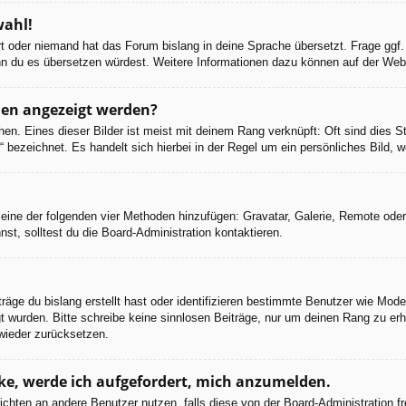
wahl!
ert oder niemand hat das Forum bislang in deine Sprache übersetzt. Frage ggf.
 wenn du es übersetzen würdest. Weitere Informationen dazu können auf der We
men angezeigt werden?
en. Eines dieser Bilder ist meist mit deinem Rang verknüpft: Oft sind dies S
 bezeichnet. Es handelt sich hierbei in der Regel um ein persönliches Bild, w
er eine der folgenden vier Methoden hinzufügen: Gravatar, Galerie, Remote od
, solltest du die Board-Administration kontaktieren.
räge du bislang erstellt hast oder identifizieren bestimmte Benutzer wie Mod
egt wurden. Bitte schreibe keine sinnlosen Beiträge, nur um deinen Rang zu e
wieder zurücksetzen.
cke, werde ich aufgefordert, mich anzumelden.
chrichten an andere Benutzer nutzen, falls diese von der Board-Administratio