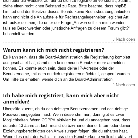
dich oder die Website, auf der du dich zu registrieren versuchst, zutrifft,
ziehe einen rechtlichen Beistand zu Rate. Bitte beachte, dass phpBB
Limited und der Besitzer dieses Boards keine Rechtsberatung anbieten
kann und nicht die Anlaufstelle für Rechtsangelegenheiten jeglicher Art
ist; außer solchen, die unter der Frage „An wen soll ich mich wenden,
falls es Beschwerden oder juristische Anfragen zu diesem Forum gibt?“
behandelt werden.
Nach oben
Warum kann ich mich nicht registrieren?
Es kann sein, dass die Board-Administration die Registrierung komplett
ausgeschaltet hat, damit sich keine neuen Benutzer mehr anmelden
können. Es könnte auch sein, dass deine IP-Adresse oder der
Benutzername, mit dem du dich registrieren möchtest, gesperrt wurden.
Um Hilfe zu erhalten, wende dich an die Board-Administration.
Nach oben
Ich habe mich registriert, kann mich aber nicht
anmelden!
Überprüfe zuerst, ob du den richtigen Benutzernamen und das richtige
Passwort eingegeben hast. Wenn diese stimmen, dann gibt es zwei
Möglichkeiten. Wenn
COPPA
aktiviert ist und du angegeben hast, dass
du unter 13 Jahre alt bist, musst du bzw. einer deiner Eltern oder deiner
Erziehungsberechtigten den Anweisungen folgen, die du erhalten hast.
Wenn dies nicht der Fall ist, muss dein Benutzerkonto vielleicht aktiviert