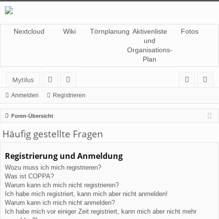
Nextcloud
Wiki
Törnplanung
Aktivenliste
Fotos
und
Organisations-
Plan
Mytilus
or
itg
n
eg
Anmelden
Registrieren
en
lie
m
ist
Foren-Übersicht
de
el
rie
Häufig gestellte Fragen
r
de
re
Registrierung und Anmeldung
n
n
Wozu muss ich mich registrieren?
Was ist COPPA?
Warum kann ich mich nicht registrieren?
Ich habe mich registriert, kann mich aber nicht anmelden!
Warum kann ich mich nicht anmelden?
Ich habe mich vor einiger Zeit registriert, kann mich aber nicht mehr