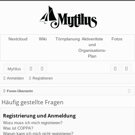
Nextcloud
Wiki
Törnplanung
Aktivenliste
Fotos
und
Organisations-
Plan
Mytilus
or
itg
n
eg
Anmelden
Registrieren
en
lie
m
ist
Foren-Übersicht
de
el
rie
Häufig gestellte Fragen
r
de
re
Registrierung und Anmeldung
n
n
Wozu muss ich mich registrieren?
Was ist COPPA?
Warum kann ich mich nicht registrieren?