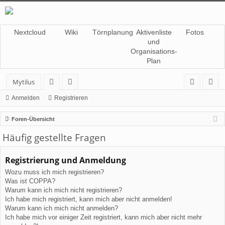
Nextcloud
Wiki
Törnplanung
Aktivenliste
Fotos
und
Organisations-
Plan
Mytilus
or
itg
n
eg
Anmelden
Registrieren
en
lie
m
ist
Foren-Übersicht
de
el
rie
Häufig gestellte Fragen
r
de
re
Registrierung und Anmeldung
n
n
Wozu muss ich mich registrieren?
Was ist COPPA?
Warum kann ich mich nicht registrieren?
Ich habe mich registriert, kann mich aber nicht anmelden!
Warum kann ich mich nicht anmelden?
Ich habe mich vor einiger Zeit registriert, kann mich aber nicht mehr