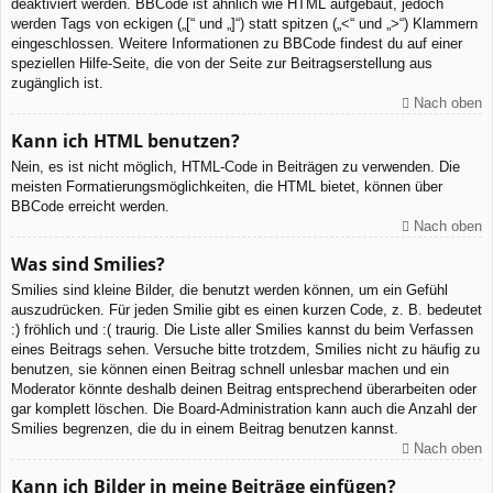
deaktiviert werden. BBCode ist ähnlich wie HTML aufgebaut, jedoch
werden Tags von eckigen („[“ und „]“) statt spitzen („<“ und „>“) Klammern
eingeschlossen. Weitere Informationen zu BBCode findest du auf einer
speziellen Hilfe-Seite, die von der Seite zur Beitragserstellung aus
zugänglich ist.
Nach oben
Kann ich HTML benutzen?
Nein, es ist nicht möglich, HTML-Code in Beiträgen zu verwenden. Die
meisten Formatierungsmöglichkeiten, die HTML bietet, können über
BBCode erreicht werden.
Nach oben
Was sind Smilies?
Smilies sind kleine Bilder, die benutzt werden können, um ein Gefühl
auszudrücken. Für jeden Smilie gibt es einen kurzen Code, z. B. bedeutet
:) fröhlich und :( traurig. Die Liste aller Smilies kannst du beim Verfassen
eines Beitrags sehen. Versuche bitte trotzdem, Smilies nicht zu häufig zu
benutzen, sie können einen Beitrag schnell unlesbar machen und ein
Moderator könnte deshalb deinen Beitrag entsprechend überarbeiten oder
gar komplett löschen. Die Board-Administration kann auch die Anzahl der
Smilies begrenzen, die du in einem Beitrag benutzen kannst.
Nach oben
Kann ich Bilder in meine Beiträge einfügen?