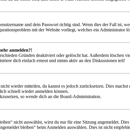
Benutzername und dein Passwort richtig sind. Wenn dies der Fall ist, w
igurationsproblem mit der Website vorliegt, welches ein Administrator l
t mehr anmelden?!
rschieden Gründen deaktiviert oder gelöscht hat. Außerdem löschen vie
triere dich einfach erneut und nimm aktiv an den Diskussionen teil!
 nicht wieder mitteilen, du kannst es jedoch zurücksetzen. Dies machs
 dich schnell wieder anmelden können.
ückzusetzen, so wende dich an die Board-Administration.
en“ nicht auswählst, wirst du nur für eine Sitzung angemeldet. Dies
Angemeldet bleiben“ beim Anmelden auswählen. Dies ist nicht empfehle