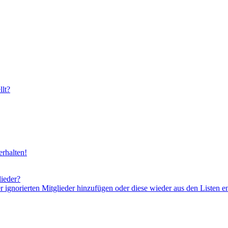
lt?
rhalten!
lieder?
er ignorierten Mitglieder hinzufügen oder diese wieder aus den Listen e