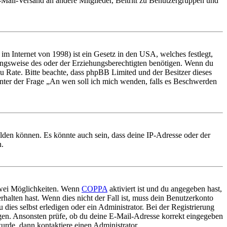
E-Mail-Versand an andere Mitglieder, Beitritt zu Benutzergruppen und
m Internet von 1998) ist ein Gesetz in den USA, welches festlegt,
ungsweise des oder der Erziehungsberechtigten benötigen. Wenn du
nd zu Rate. Bitte beachte, dass phpBB Limited und der Besitzer dieses
 unter der Frage „An wen soll ich mich wenden, falls es Beschwerden
elden können. Es könnte auch sein, dass deine IP-Adresse oder der
n.
 zwei Möglichkeiten. Wenn
COPPA
aktiviert ist und du angegeben hast,
rhalten hast. Wenn dies nicht der Fall ist, muss dein Benutzerkonto
 dies selbst erledigen oder ein Administrator. Bei der Registrierung
ungen. Ansonsten prüfe, ob du deine E-Mail-Adresse korrekt eingegeben
urde, dann kontaktiere einen Administrator.