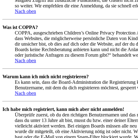
Mitglied Zugriff auf zusätzliche Funktionen, die Gästen nicht 
so weiter. Wir empfehlen dir eine Anmeldung, da sie schnell erled
Nach oben
Was ist COPPA?
COPPA, ausgeschrieben Children’s Online Privacy Protection Ac
dass Websites, die möglicherweise persönliche Daten von Kind
dir unsicher bist, ob dies auf dich oder die Website, auf der du 
Boards keine Rechtsberatung anbieten kann und nicht die Anlauf
oder juristische Anfragen zu diesem Forum gibt?“ behandelt w
Nach oben
Warum kann ich mich nicht registrieren?
Es kann sein, dass die Board-Administration die Registrierung
Benutzername, mit dem du dich registrieren möchtest, gesperrt
Nach oben
Ich habe mich registriert, kann mich aber nicht anmelden!
Überprüfe zuerst, ob du den richtigen Benutzernamen und das 
dass du unter 13 Jahre alt bist, musst du bzw. einer deiner Elt
vielleicht aktiviert werden. Bei einigen Boards müssen alle neu
wurde dir mitgeteilt, ob eine Aktivierung nötig ist oder nicht
hast oder die E-Mail von einem Spam-Filter blockiert wurde. We