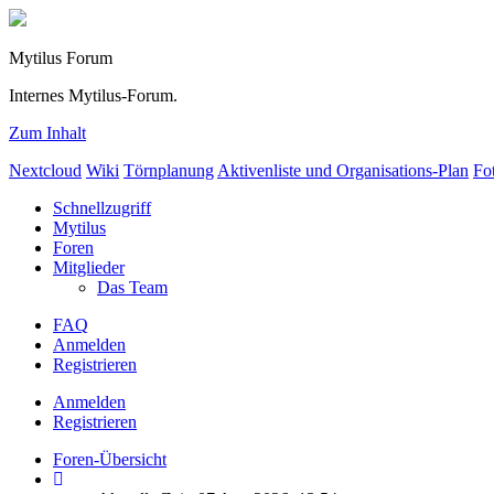
Mytilus Forum
Internes Mytilus-Forum.
Zum Inhalt
Nextcloud
Wiki
Törnplanung
Aktivenliste und Organisations-Plan
Fo
Schnellzugriff
Mytilus
Foren
Mitglieder
Das Team
FAQ
Anmelden
Registrieren
Anmelden
Registrieren
Foren-Übersicht