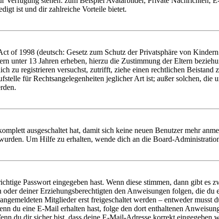
zur Verfügung stehen: zum Beispiel Avatarbilder, Private Nachrichten, 
igt ist und dir zahlreiche Vorteile bietet.
t of 1998 (deutsch: Gesetz zum Schutz der Privatsphäre von Kindern i
ern unter 13 Jahren erheben, hierzu die Zustimmung der Eltern bezieh
dich zu registrieren versuchst, zutrifft, ziehe einen rechtlichen Beista
stelle für Rechtsangelegenheiten jeglicher Art ist; außer solchen, die
erden.
 komplett ausgeschaltet hat, damit sich keine neuen Benutzer mehr anm
 wurden. Um Hilfe zu erhalten, wende dich an die Board-Administratio
richtige Passwort eingegeben hast. Wenn diese stimmen, dann gibt es
ern oder deiner Erziehungsberechtigten den Anweisungen folgen, die du e
 angemeldeten Mitglieder erst freigeschaltet werden – entweder musst du
. Wenn du eine E-Mail erhalten hast, folge den dort enthaltenen Anweis
nn du dir sicher bist, dass deine E-Mail-Adresse korrekt eingegeben w