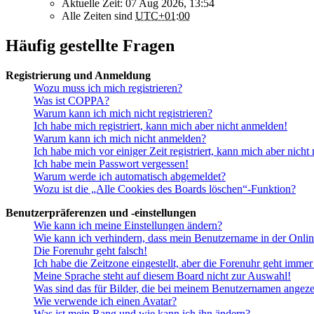
Aktuelle Zeit: 07 Aug 2026, 13:54
Alle Zeiten sind
UTC+01:00
Häufig gestellte Fragen
Registrierung und Anmeldung
Wozu muss ich mich registrieren?
Was ist COPPA?
Warum kann ich mich nicht registrieren?
Ich habe mich registriert, kann mich aber nicht anmelden!
Warum kann ich mich nicht anmelden?
Ich habe mich vor einiger Zeit registriert, kann mich aber nich
Ich habe mein Passwort vergessen!
Warum werde ich automatisch abgemeldet?
Wozu ist die „Alle Cookies des Boards löschen“-Funktion?
Benutzerpräferenzen und -einstellungen
Wie kann ich meine Einstellungen ändern?
Wie kann ich verhindern, dass mein Benutzername in der Onlin
Die Forenuhr geht falsch!
Ich habe die Zeitzone eingestellt, aber die Forenuhr geht immer
Meine Sprache steht auf diesem Board nicht zur Auswahl!
Was sind das für Bilder, die bei meinem Benutzernamen angez
Wie verwende ich einen Avatar?
Was ist mein Rang und wie kann ich ihn ändern?