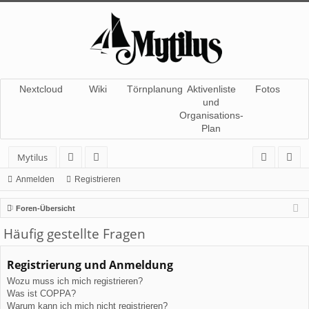
Nextcloud
Wiki
Törnplanung
Aktivenliste
Fotos
und
Organisations-
Plan
Mytilus
or
itg
n
eg
Anmelden
Registrieren
en
lie
m
ist
Foren-Übersicht
de
el
rie
Häufig gestellte Fragen
r
de
re
Registrierung und Anmeldung
n
n
Wozu muss ich mich registrieren?
Was ist COPPA?
Warum kann ich mich nicht registrieren?