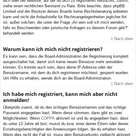
dich oder die Website, auf der du dich zu registrieren versuchst, zutrifft,
ziehe einen rechtlichen Beistand zu Rate. Bitte beachte, dass phpBB
Limited und der Besitzer dieses Boards keine Rechtsberatung anbieten
kann und nicht die Anlaufstelle für Rechtsangelegenheiten jeglicher Art
ist; außer solchen, die unter der Frage „An wen soll ich mich wenden,
falls es Beschwerden oder juristische Anfragen zu diesem Forum gibt?“
behandelt werden.
Nach oben
Warum kann ich mich nicht registrieren?
Es kann sein, dass die Board-Administration die Registrierung komplett
ausgeschaltet hat, damit sich keine neuen Benutzer mehr anmelden
können. Es könnte auch sein, dass deine IP-Adresse oder der
Benutzername, mit dem du dich registrieren möchtest, gesperrt wurden.
Um Hilfe zu erhalten, wende dich an die Board-Administration.
Nach oben
Ich habe mich registriert, kann mich aber nicht
anmelden!
Überprüfe zuerst, ob du den richtigen Benutzernamen und das richtige
Passwort eingegeben hast. Wenn diese stimmen, dann gibt es zwei
Möglichkeiten. Wenn
COPPA
aktiviert ist und du angegeben hast, dass
du unter 13 Jahre alt bist, musst du bzw. einer deiner Eltern oder deiner
Erziehungsberechtigten den Anweisungen folgen, die du erhalten hast.
Wenn dies nicht der Fall ist, muss dein Benutzerkonto vielleicht aktiviert