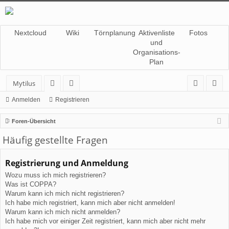
Nextcloud
Wiki
Törnplanung
Aktivenliste
Fotos
und
Organisations-
Plan
Mytilus
or
itg
n
eg
Anmelden
Registrieren
en
lie
m
ist
Foren-Übersicht
de
el
rie
Häufig gestellte Fragen
r
de
re
Registrierung und Anmeldung
n
n
Wozu muss ich mich registrieren?
Was ist COPPA?
Warum kann ich mich nicht registrieren?
Ich habe mich registriert, kann mich aber nicht anmelden!
Warum kann ich mich nicht anmelden?
Ich habe mich vor einiger Zeit registriert, kann mich aber nicht mehr