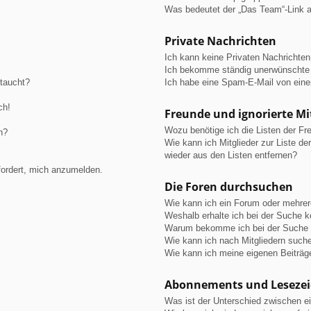
Was bedeutet der „Das Team“-Link au
Private Nachrichten
Ich kann keine Privaten Nachrichten
Ich bekomme ständig unerwünschte 
ftaucht?
Ich habe eine Spam-E-Mail von eine
ch!
Freunde und ignorierte Mi
Wozu benötige ich die Listen der Fre
n?
Wie kann ich Mitglieder zur Liste de
wieder aus den Listen entfernen?
fordert, mich anzumelden.
Die Foren durchsuchen
Wie kann ich ein Forum oder mehre
Weshalb erhalte ich bei der Suche 
Warum bekomme ich bei der Suche e
Wie kann ich nach Mitgliedern such
Wie kann ich meine eigenen Beiträ
Abonnements und Leseze
Was ist der Unterschied zwischen 