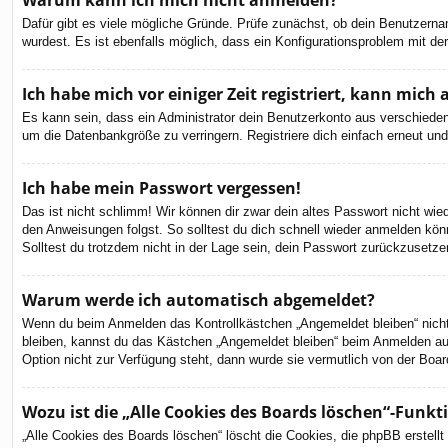
Warum kann ich mich nicht anmelden?
Dafür gibt es viele mögliche Gründe. Prüfe zunächst, ob dein Benutzernam
wurdest. Es ist ebenfalls möglich, dass ein Konfigurationsproblem mit de
Ich habe mich vor einiger Zeit registriert, kann mic
Es kann sein, dass ein Administrator dein Benutzerkonto aus verschieden
um die Datenbankgröße zu verringern. Registriere dich einfach erneut und
Ich habe mein Passwort vergessen!
Das ist nicht schlimm! Wir können dir zwar dein altes Passwort nicht wi
den Anweisungen folgst. So solltest du dich schnell wieder anmelden kön
Solltest du trotzdem nicht in der Lage sein, dein Passwort zurückzusetze
Warum werde ich automatisch abgemeldet?
Wenn du beim Anmelden das Kontrollkästchen „Angemeldet bleiben“ nicht 
bleiben, kannst du das Kästchen „Angemeldet bleiben“ beim Anmelden aus
Option nicht zur Verfügung steht, dann wurde sie vermutlich von der Boar
Wozu ist die „Alle Cookies des Boards löschen“-Funkt
„Alle Cookies des Boards löschen“ löscht die Cookies, die phpBB erstell