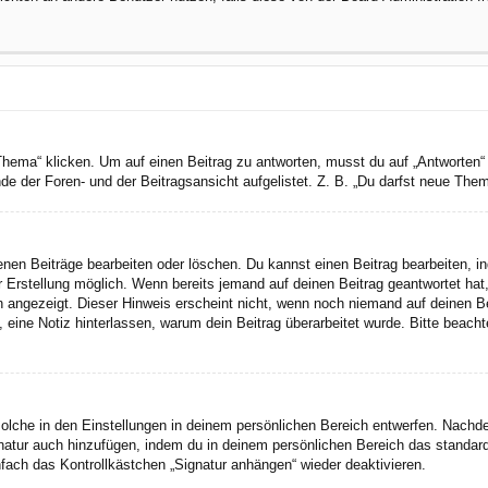
a“ klicken. Um auf einen Beitrag zu antworten, musst du auf „Antworten“ kli
e der Foren- und der Beitragsansicht aufgelistet. Z. B. „Du darfst neue Theme
genen Beiträge bearbeiten oder löschen. Du kannst einen Beitrag bearbeiten, 
er Erstellung möglich. Wenn bereits jemand auf deinen Beitrag geantwortet hat
n angezeigt. Dieser Hinweis erscheint nicht, wenn noch niemand auf deinen B
ten, eine Notiz hinterlassen, warum dein Beitrag überarbeitet wurde. Bitte bea
lche in den Einstellungen in deinem persönlichen Bereich entwerfen. Nachdem
gnatur auch hinzufügen, indem du in deinem persönlichen Bereich das standar
fach das Kontrollkästchen „Signatur anhängen“ wieder deaktivieren.