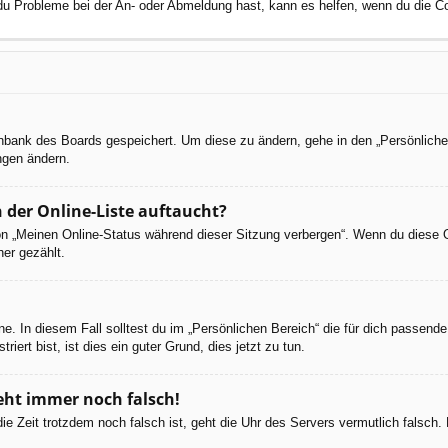
 du Probleme bei der An- oder Abmeldung hast, kann es helfen, wenn du die C
tenbank des Boards gespeichert. Um diese zu ändern, gehe in den „Persönliche
ngen ändern.
 der Online-Liste auftaucht?
ion „Meinen Online-Status während dieser Sitzung verbergen“. Wenn du diese 
er gezählt.
e. In diesem Fall solltest du im „Persönlichen Bereich“ die für dich passende 
iert bist, ist dies ein guter Grund, dies jetzt zu tun.
geht immer noch falsch!
d die Zeit trotzdem noch falsch ist, geht die Uhr des Servers vermutlich falsc