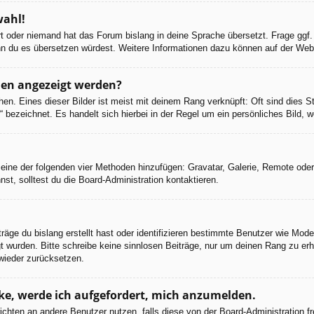
wahl!
ert oder niemand hat das Forum bislang in deine Sprache übersetzt. Frage ggf.
 wenn du es übersetzen würdest. Weitere Informationen dazu können auf der We
men angezeigt werden?
en. Eines dieser Bilder ist meist mit deinem Rang verknüpft: Oft sind dies S
 bezeichnet. Es handelt sich hierbei in der Regel um ein persönliches Bild, w
er eine der folgenden vier Methoden hinzufügen: Gravatar, Galerie, Remote od
, solltest du die Board-Administration kontaktieren.
räge du bislang erstellt hast oder identifizieren bestimmte Benutzer wie Mod
egt wurden. Bitte schreibe keine sinnlosen Beiträge, nur um deinen Rang zu e
wieder zurücksetzen.
cke, werde ich aufgefordert, mich anzumelden.
chrichten an andere Benutzer nutzen, falls diese von der Board-Administratio