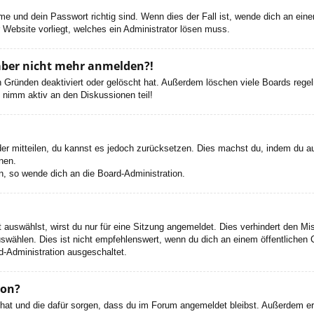
e und dein Passwort richtig sind. Wenn dies der Fall ist, wende dich an ein
r Website vorliegt, welches ein Administrator lösen muss.
h aber nicht mehr anmelden?!
 Gründen deaktiviert oder gelöscht hat. Außerdem löschen viele Boards regelm
 nimm aktiv an den Diskussionen teil!
eder mitteilen, du kannst es jedoch zurücksetzen. Dies machst du, indem du a
nen.
n, so wende dich an die Board-Administration.
auswählst, wirst du nur für eine Sitzung angemeldet. Dies verhindert den M
wählen. Dies ist nicht empfehlenswert, wenn du dich an einem öffentlichen C
d-Administration ausgeschaltet.
ion?
t hat und die dafür sorgen, dass du im Forum angemeldet bleibst. Außerdem e