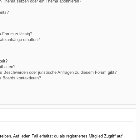
in Thema setzen oder ein Thema abonnieren?
ents?
m Forum zulässig?
Dateianhänge erhalten?
elt?
nthalten?
es Beschwerden oder juristische Anfragen zu diesem Forum gibt?
s Boards kontaktieren?
en. Auf jeden Fall erhältst du als registriertes Mitglied Zugriff auf