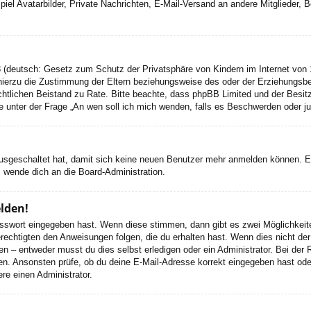
el Avatarbilder, Private Nachrichten, E-Mail-Versand an andere Mitglieder, Be
 (deutsch: Gesetz zum Schutz der Privatsphäre von Kindern im Internet von 1
ierzu die Zustimmung der Eltern beziehungsweise des oder der Erziehungsbere
n rechtlichen Beistand zu Rate. Bitte beachte, dass phpBB Limited und der Bes
 die unter der Frage „An wen soll ich mich wenden, falls es Beschwerden oder 
 ausgeschaltet hat, damit sich keine neuen Benutzer mehr anmelden können. 
, wende dich an die Board-Administration.
elden!
Passwort eingegeben hast. Wenn diese stimmen, dann gibt es zwei Möglichke
rechtigten den Anweisungen folgen, die du erhalten hast. Wenn dies nicht der 
– entweder musst du dies selbst erledigen oder ein Administrator. Bei der Regi
en. Ansonsten prüfe, ob du deine E-Mail-Adresse korrekt eingegeben hast oder
re einen Administrator.