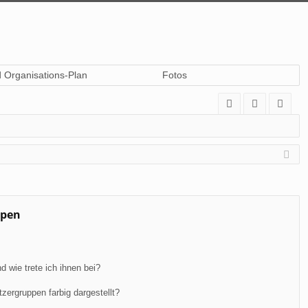
d Organisations-Plan
Fotos
A
n
eg
Q
m
ist
el
rie
de
re
n
n
ppen
 wie trete ich ihnen bei?
ergruppen farbig dargestellt?