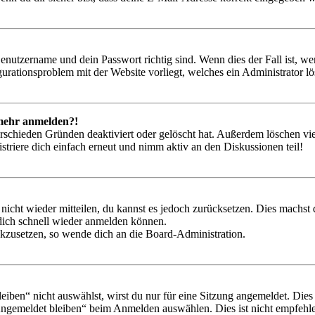
Benutzername und dein Passwort richtig sind. Wenn dies der Fall ist, w
igurationsproblem mit der Website vorliegt, welches ein Administrator l
t mehr anmelden?!
rschieden Gründen deaktiviert oder gelöscht hat. Außerdem löschen vie
triere dich einfach erneut und nimm aktiv an den Diskussionen teil!
 nicht wieder mitteilen, du kannst es jedoch zurücksetzen. Dies machs
 dich schnell wieder anmelden können.
ückzusetzen, so wende dich an die Board-Administration.
en“ nicht auswählst, wirst du nur für eine Sitzung angemeldet. Dies
Angemeldet bleiben“ beim Anmelden auswählen. Dies ist nicht empfehle