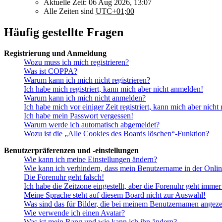
Aktuelle Zeit: 06 Aug 2026, 13:07
Alle Zeiten sind
UTC+01:00
Häufig gestellte Fragen
Registrierung und Anmeldung
Wozu muss ich mich registrieren?
Was ist COPPA?
Warum kann ich mich nicht registrieren?
Ich habe mich registriert, kann mich aber nicht anmelden!
Warum kann ich mich nicht anmelden?
Ich habe mich vor einiger Zeit registriert, kann mich aber nich
Ich habe mein Passwort vergessen!
Warum werde ich automatisch abgemeldet?
Wozu ist die „Alle Cookies des Boards löschen“-Funktion?
Benutzerpräferenzen und -einstellungen
Wie kann ich meine Einstellungen ändern?
Wie kann ich verhindern, dass mein Benutzername in der Onlin
Die Forenuhr geht falsch!
Ich habe die Zeitzone eingestellt, aber die Forenuhr geht immer
Meine Sprache steht auf diesem Board nicht zur Auswahl!
Was sind das für Bilder, die bei meinem Benutzernamen angez
Wie verwende ich einen Avatar?
Was ist mein Rang und wie kann ich ihn ändern?