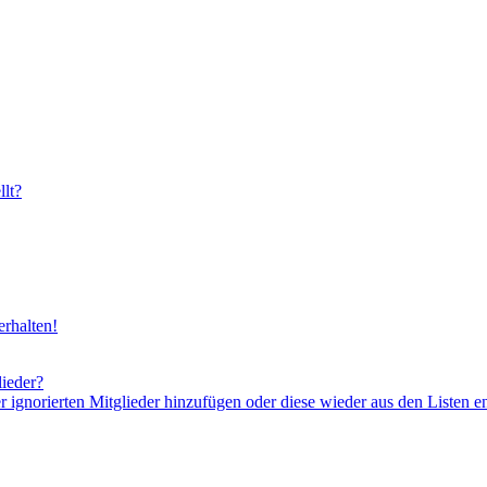
lt?
rhalten!
lieder?
er ignorierten Mitglieder hinzufügen oder diese wieder aus den Listen e