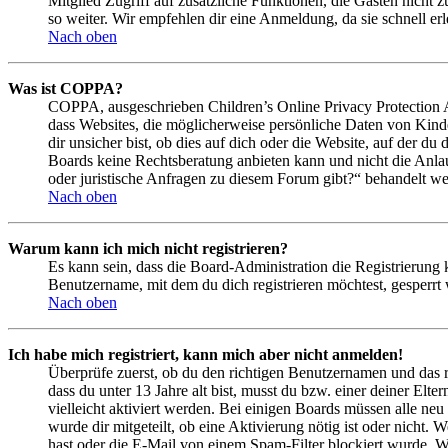
Mitglied Zugriff auf zusätzliche Funktionen, die Gästen nicht 
so weiter. Wir empfehlen dir eine Anmeldung, da sie schnell erled
Nach oben
Was ist COPPA?
COPPA, ausgeschrieben Children’s Online Privacy Protection Ac
dass Websites, die möglicherweise persönliche Daten von Kind
dir unsicher bist, ob dies auf dich oder die Website, auf der du 
Boards keine Rechtsberatung anbieten kann und nicht die Anlauf
oder juristische Anfragen zu diesem Forum gibt?“ behandelt w
Nach oben
Warum kann ich mich nicht registrieren?
Es kann sein, dass die Board-Administration die Registrierung
Benutzername, mit dem du dich registrieren möchtest, gesperrt
Nach oben
Ich habe mich registriert, kann mich aber nicht anmelden!
Überprüfe zuerst, ob du den richtigen Benutzernamen und das 
dass du unter 13 Jahre alt bist, musst du bzw. einer deiner Elt
vielleicht aktiviert werden. Bei einigen Boards müssen alle neu
wurde dir mitgeteilt, ob eine Aktivierung nötig ist oder nicht
hast oder die E-Mail von einem Spam-Filter blockiert wurde. We