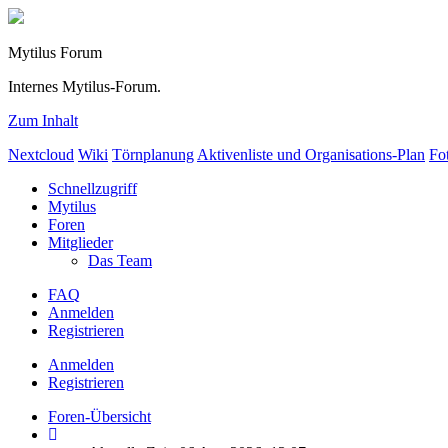
Mytilus Forum
Internes Mytilus-Forum.
Zum Inhalt
Nextcloud
Wiki
Törnplanung
Aktivenliste und Organisations-Plan
Fo
Schnellzugriff
Mytilus
Foren
Mitglieder
Das Team
FAQ
Anmelden
Registrieren
Anmelden
Registrieren
Foren-Übersicht