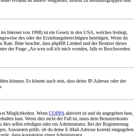
E-Mail-Versand an andere Mitglieder, Beitritt zu Benutzergruppen und
m Internet von 1998) ist ein Gesetz in den USA, welches festlegt,
ungsweise des oder der Erziehungsberechtigten benötigen. Wenn du
nd zu Rate. Bitte beachte, dass phpBB Limited und der Besitzer dieses
 unter der Frage „An wen soll ich mich wenden, falls es Beschwerden
elden können. Es könnte auch sein, dass deine IP-Adresse oder der
n.
 zwei Möglichkeiten. Wenn
COPPA
aktiviert ist und du angegeben hast,
rhalten hast. Wenn dies nicht der Fall ist, muss dein Benutzerkonto
 dies selbst erledigen oder ein Administrator. Bei der Registrierung
ungen. Ansonsten prüfe, ob du deine E-Mail-Adresse korrekt eingegeben
urde, dann kontaktiere einen Administrator.