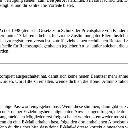
zur Verfügung stehen: zum Beispiel Avatarbilder, Private Nachrichten, 
igt ist und dir zahlreiche Vorteile bietet.
t of 1998 (deutsch: Gesetz zum Schutz der Privatsphäre von Kindern i
ern unter 13 Jahren erheben, hierzu die Zustimmung der Eltern bezieh
dich zu registrieren versuchst, zutrifft, ziehe einen rechtlichen Beista
stelle für Rechtsangelegenheiten jeglicher Art ist; außer solchen, die
erden.
 komplett ausgeschaltet hat, damit sich keine neuen Benutzer mehr anm
 wurden. Um Hilfe zu erhalten, wende dich an die Board-Administratio
richtige Passwort eingegeben hast. Wenn diese stimmen, dann gibt es
ern oder deiner Erziehungsberechtigten den Anweisungen folgen, die du e
 angemeldeten Mitglieder erst freigeschaltet werden – entweder musst du
. Wenn du eine E-Mail erhalten hast, folge den dort enthaltenen Anweis
nn du dir sicher bist, dass deine E-Mail-Adresse korrekt eingegeben w