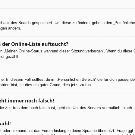
tenbank des Boards gespeichert. Um diese zu ändern, gehe in den „Persönliche
ngen ändern.
 der Online-Liste auftaucht?
ion „Meinen Online-Status während dieser Sitzung verbergen“. Wenn du diese 
er gezählt.
e. In diesem Fall solltest du im „Persönlichen Bereich“ die für dich passende 
iert bist, ist dies ein guter Grund, dies jetzt zu tun.
geht immer noch falsch!
d die Zeit trotzdem noch falsch ist, geht die Uhr des Servers vermutlich falsc
wahl!
ert oder niemand hat das Forum bislang in deine Sprache übersetzt. Frage ggf.