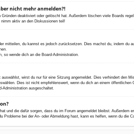
h aber nicht mehr anmelden?!
 Gründen deaktiviert oder gelöscht hat. Außerdem löschen viele Boards regelm
 nimm aktiv an den Diskussionen teil!
eder mitteilen, du kannst es jedoch zurücksetzen. Dies machst du, indem du a
nen.
n, so wende dich an die Board-Administration.
auswählst, wirst du nur für eine Sitzung angemeldet. Dies verhindert den M
wählen. Dies ist nicht empfehlenswert, wenn du dich an einem öffentlichen C
d-Administration ausgeschaltet.
ion?
t hat und die dafür sorgen, dass du im Forum angemeldet bleibst. Außerdem e
 du Probleme bei der An- oder Abmeldung hast, kann es helfen, wenn du die C