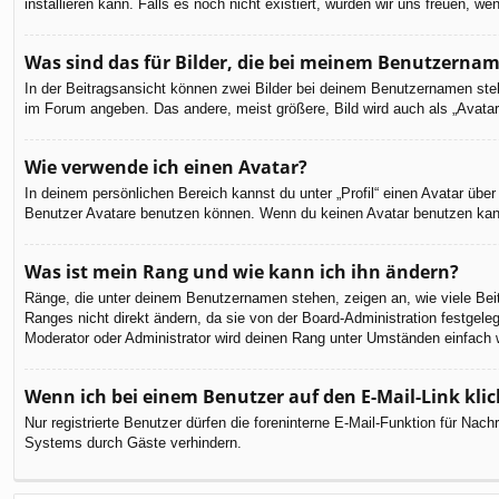
installieren kann. Falls es noch nicht existiert, würden wir uns freuen,
Was sind das für Bilder, die bei meinem Benutzerna
In der Beitragsansicht können zwei Bilder bei deinem Benutzernamen steh
im Forum angeben. Das andere, meist größere, Bild wird auch als „Avatar“
Wie verwende ich einen Avatar?
In deinem persönlichen Bereich kannst du unter „Profil“ einen Avatar üb
Benutzer Avatare benutzen können. Wenn du keinen Avatar benutzen kannst
Was ist mein Rang und wie kann ich ihn ändern?
Ränge, die unter deinem Benutzernamen stehen, zeigen an, wie viele Beit
Ranges nicht direkt ändern, da sie von der Board-Administration festgel
Moderator oder Administrator wird deinen Rang unter Umständen einfach 
Wenn ich bei einem Benutzer auf den E-Mail-Link kli
Nur registrierte Benutzer dürfen die foreninterne E-Mail-Funktion für Na
Systems durch Gäste verhindern.