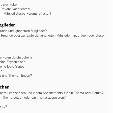
 verschicken!
Private Nachrichten!
m Mitglied dieses Forums erhalten!
tglieder
unde und ignorierten Mitglieder?
r Freunde oder zur Liste der ignorierten Mitglieder hinzufügen oder diese
re Foren durchsuchen?
keine Ergebnisse?
ine leere Seite?
en?
ge und Themen finden?
ichen
einem Lesezeichen und einem Abonnements für ein Thema oder Forum?
in Thema setzen oder ein Thema abonnieren?
ents?