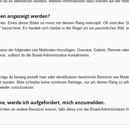
 wenn du es übersetzen würdest. Weitere Informationen dazu können auf der We
men angezeigt werden?
en. Eines dieser Bilder ist meist mit deinem Rang verknüpft: Oft sind dies S
 bezeichnet. Es handelt sich hierbei in der Regel um ein persönliches Bild, w
er eine der folgenden vier Methoden hinzufügen: Gravatar, Galerie, Remote od
, solltest du die Board-Administration kontaktieren.
räge du bislang erstellt hast oder identifizieren bestimmte Benutzer wie Mod
egt wurden. Bitte schreibe keine sinnlosen Beiträge, nur um deinen Rang zu e
wieder zurücksetzen.
cke, werde ich aufgefordert, mich anzumelden.
chrichten an andere Benutzer nutzen, falls diese von der Board-Administratio