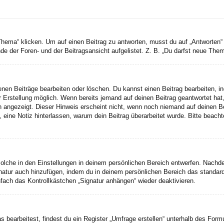
a“ klicken. Um auf einen Beitrag zu antworten, musst du auf „Antworten“ kli
e der Foren- und der Beitragsansicht aufgelistet. Z. B. „Du darfst neue Theme
genen Beiträge bearbeiten oder löschen. Du kannst einen Beitrag bearbeiten, 
er Erstellung möglich. Wenn bereits jemand auf deinen Beitrag geantwortet hat
n angezeigt. Dieser Hinweis erscheint nicht, wenn noch niemand auf deinen B
ten, eine Notiz hinterlassen, warum dein Beitrag überarbeitet wurde. Bitte bea
lche in den Einstellungen in deinem persönlichen Bereich entwerfen. Nachdem
gnatur auch hinzufügen, indem du in deinem persönlichen Bereich das standar
fach das Kontrollkästchen „Signatur anhängen“ wieder deaktivieren.
earbeitest, findest du ein Register „Umfrage erstellen“ unterhalb des Formul