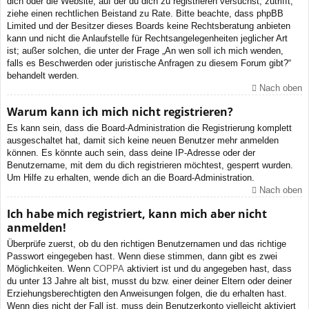
dich oder die Website, auf der du dich zu registrieren versuchst, zutrifft,
ziehe einen rechtlichen Beistand zu Rate. Bitte beachte, dass phpBB
Limited und der Besitzer dieses Boards keine Rechtsberatung anbieten
kann und nicht die Anlaufstelle für Rechtsangelegenheiten jeglicher Art
ist; außer solchen, die unter der Frage „An wen soll ich mich wenden,
falls es Beschwerden oder juristische Anfragen zu diesem Forum gibt?“
behandelt werden.
Nach oben
Warum kann ich mich nicht registrieren?
Es kann sein, dass die Board-Administration die Registrierung komplett
ausgeschaltet hat, damit sich keine neuen Benutzer mehr anmelden
können. Es könnte auch sein, dass deine IP-Adresse oder der
Benutzername, mit dem du dich registrieren möchtest, gesperrt wurden.
Um Hilfe zu erhalten, wende dich an die Board-Administration.
Nach oben
Ich habe mich registriert, kann mich aber nicht
anmelden!
Überprüfe zuerst, ob du den richtigen Benutzernamen und das richtige
Passwort eingegeben hast. Wenn diese stimmen, dann gibt es zwei
Möglichkeiten. Wenn
COPPA
aktiviert ist und du angegeben hast, dass
du unter 13 Jahre alt bist, musst du bzw. einer deiner Eltern oder deiner
Erziehungsberechtigten den Anweisungen folgen, die du erhalten hast.
Wenn dies nicht der Fall ist, muss dein Benutzerkonto vielleicht aktiviert