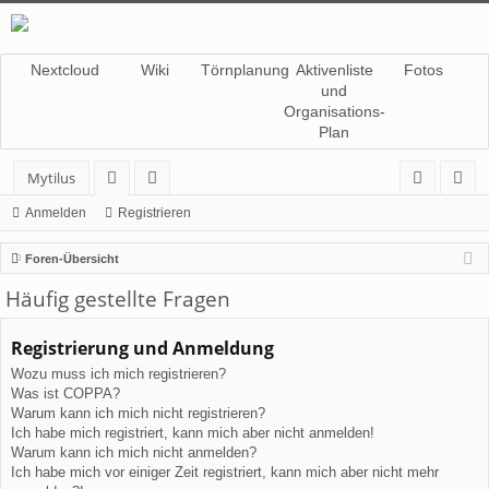
Nextcloud
Wiki
Törnplanung
Aktivenliste
Fotos
und
Organisations-
Plan
Mytilus
or
itg
n
eg
Anmelden
Registrieren
en
lie
m
ist
Foren-Übersicht
de
el
rie
Häufig gestellte Fragen
r
de
re
Registrierung und Anmeldung
n
n
Wozu muss ich mich registrieren?
Was ist COPPA?
Warum kann ich mich nicht registrieren?
Ich habe mich registriert, kann mich aber nicht anmelden!
Warum kann ich mich nicht anmelden?
Ich habe mich vor einiger Zeit registriert, kann mich aber nicht mehr