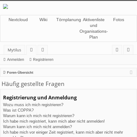
Nextcloud
Wiki
Törnplanung
Aktivenliste
Fotos
und
Organisations-
Plan
Mytilus
or
itg
n
eg
Anmelden
Registrieren
en
lie
m
ist
Foren-Übersicht
de
el
rie
Häufig gestellte Fragen
r
de
re
Registrierung und Anmeldung
n
n
Wozu muss ich mich registrieren?
Was ist COPPA?
Warum kann ich mich nicht registrieren?
Ich habe mich registriert, kann mich aber nicht anmelden!
Warum kann ich mich nicht anmelden?
Ich habe mich vor einiger Zeit registriert, kann mich aber nicht mehr