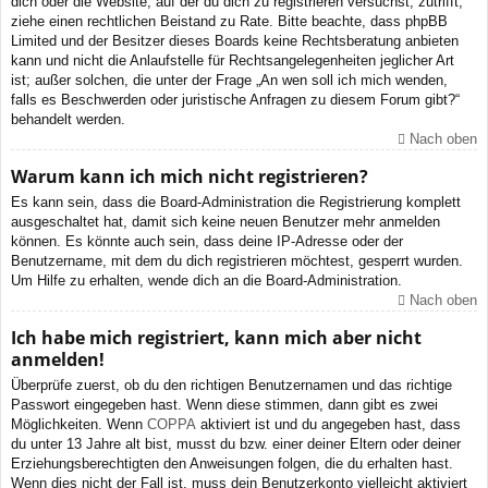
dich oder die Website, auf der du dich zu registrieren versuchst, zutrifft,
ziehe einen rechtlichen Beistand zu Rate. Bitte beachte, dass phpBB
Limited und der Besitzer dieses Boards keine Rechtsberatung anbieten
kann und nicht die Anlaufstelle für Rechtsangelegenheiten jeglicher Art
ist; außer solchen, die unter der Frage „An wen soll ich mich wenden,
falls es Beschwerden oder juristische Anfragen zu diesem Forum gibt?“
behandelt werden.
Nach oben
Warum kann ich mich nicht registrieren?
Es kann sein, dass die Board-Administration die Registrierung komplett
ausgeschaltet hat, damit sich keine neuen Benutzer mehr anmelden
können. Es könnte auch sein, dass deine IP-Adresse oder der
Benutzername, mit dem du dich registrieren möchtest, gesperrt wurden.
Um Hilfe zu erhalten, wende dich an die Board-Administration.
Nach oben
Ich habe mich registriert, kann mich aber nicht
anmelden!
Überprüfe zuerst, ob du den richtigen Benutzernamen und das richtige
Passwort eingegeben hast. Wenn diese stimmen, dann gibt es zwei
Möglichkeiten. Wenn
COPPA
aktiviert ist und du angegeben hast, dass
du unter 13 Jahre alt bist, musst du bzw. einer deiner Eltern oder deiner
Erziehungsberechtigten den Anweisungen folgen, die du erhalten hast.
Wenn dies nicht der Fall ist, muss dein Benutzerkonto vielleicht aktiviert