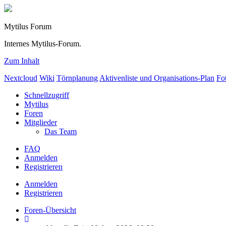
Mytilus Forum
Internes Mytilus-Forum.
Zum Inhalt
Nextcloud
Wiki
Törnplanung
Aktivenliste und Organisations-Plan
Fo
Schnellzugriff
Mytilus
Foren
Mitglieder
Das Team
FAQ
Anmelden
Registrieren
Anmelden
Registrieren
Foren-Übersicht