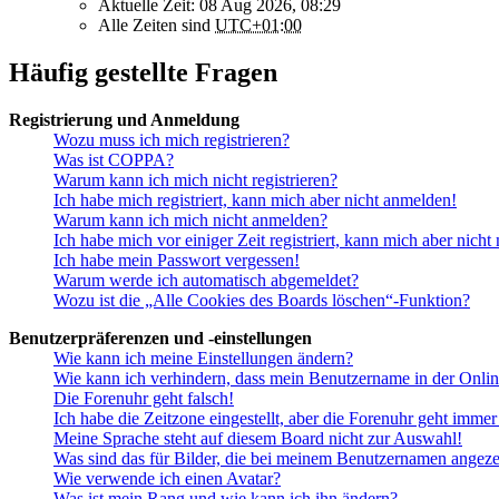
Aktuelle Zeit: 08 Aug 2026, 08:29
Alle Zeiten sind
UTC+01:00
Häufig gestellte Fragen
Registrierung und Anmeldung
Wozu muss ich mich registrieren?
Was ist COPPA?
Warum kann ich mich nicht registrieren?
Ich habe mich registriert, kann mich aber nicht anmelden!
Warum kann ich mich nicht anmelden?
Ich habe mich vor einiger Zeit registriert, kann mich aber nich
Ich habe mein Passwort vergessen!
Warum werde ich automatisch abgemeldet?
Wozu ist die „Alle Cookies des Boards löschen“-Funktion?
Benutzerpräferenzen und -einstellungen
Wie kann ich meine Einstellungen ändern?
Wie kann ich verhindern, dass mein Benutzername in der Onlin
Die Forenuhr geht falsch!
Ich habe die Zeitzone eingestellt, aber die Forenuhr geht immer
Meine Sprache steht auf diesem Board nicht zur Auswahl!
Was sind das für Bilder, die bei meinem Benutzernamen angez
Wie verwende ich einen Avatar?
Was ist mein Rang und wie kann ich ihn ändern?