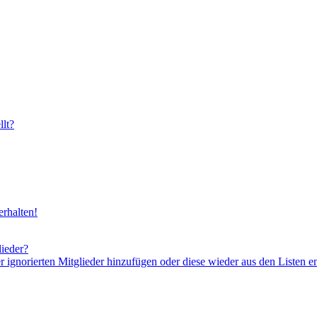
lt?
rhalten!
lieder?
er ignorierten Mitglieder hinzufügen oder diese wieder aus den Listen e