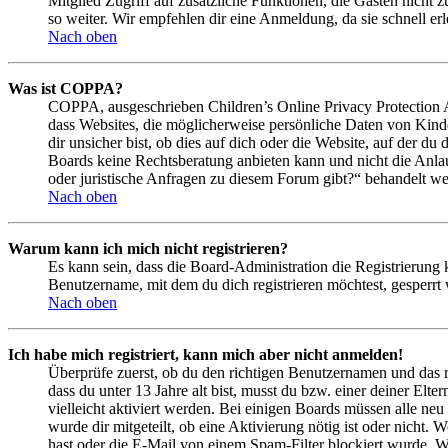
Mitglied Zugriff auf zusätzliche Funktionen, die Gästen nicht 
so weiter. Wir empfehlen dir eine Anmeldung, da sie schnell erled
Nach oben
Was ist COPPA?
COPPA, ausgeschrieben Children’s Online Privacy Protection Ac
dass Websites, die möglicherweise persönliche Daten von Kind
dir unsicher bist, ob dies auf dich oder die Website, auf der du 
Boards keine Rechtsberatung anbieten kann und nicht die Anlauf
oder juristische Anfragen zu diesem Forum gibt?“ behandelt w
Nach oben
Warum kann ich mich nicht registrieren?
Es kann sein, dass die Board-Administration die Registrierung
Benutzername, mit dem du dich registrieren möchtest, gesperrt
Nach oben
Ich habe mich registriert, kann mich aber nicht anmelden!
Überprüfe zuerst, ob du den richtigen Benutzernamen und das 
dass du unter 13 Jahre alt bist, musst du bzw. einer deiner Elt
vielleicht aktiviert werden. Bei einigen Boards müssen alle neu
wurde dir mitgeteilt, ob eine Aktivierung nötig ist oder nicht
hast oder die E-Mail von einem Spam-Filter blockiert wurde. We