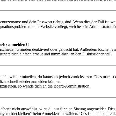
Benutzername und dein Passwort richtig sind. Wenn dies der Fall ist, w
igurationsproblem mit der Website vorliegt, welches ein Administrator l
t mehr anmelden?!
rschieden Gründen deaktiviert oder gelöscht hat. Außerdem löschen vie
triere dich einfach erneut und nimm aktiv an den Diskussionen teil!
 nicht wieder mitteilen, du kannst es jedoch zurücksetzen. Dies machs
 dich schnell wieder anmelden können.
ückzusetzen, so wende dich an die Board-Administration.
en“ nicht auswählst, wirst du nur für eine Sitzung angemeldet. Dies
Angemeldet bleiben“ beim Anmelden auswählen. Dies ist nicht empfehle