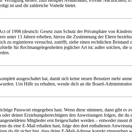
zur Verfügung stehen: zum Beispiel Avatarbilder, Private Nachrichten, 
igt ist und dir zahlreiche Vorteile bietet.
t of 1998 (deutsch: Gesetz zum Schutz der Privatsphäre von Kindern i
ern unter 13 Jahren erheben, hierzu die Zustimmung der Eltern bezieh
dich zu registrieren versuchst, zutrifft, ziehe einen rechtlichen Beista
stelle für Rechtsangelegenheiten jeglicher Art ist; außer solchen, die
erden.
 komplett ausgeschaltet hat, damit sich keine neuen Benutzer mehr anm
 wurden. Um Hilfe zu erhalten, wende dich an die Board-Administratio
richtige Passwort eingegeben hast. Wenn diese stimmen, dann gibt es
ern oder deiner Erziehungsberechtigten den Anweisungen folgen, die du e
 angemeldeten Mitglieder erst freigeschaltet werden – entweder musst du
. Wenn du eine E-Mail erhalten hast, folge den dort enthaltenen Anweis
nn du dir sicher bist, dass deine E-Mail-Adresse korrekt eingegeben w