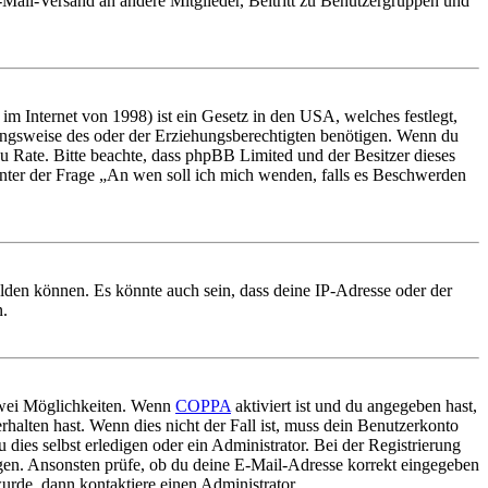
E-Mail-Versand an andere Mitglieder, Beitritt zu Benutzergruppen und
m Internet von 1998) ist ein Gesetz in den USA, welches festlegt,
ungsweise des oder der Erziehungsberechtigten benötigen. Wenn du
nd zu Rate. Bitte beachte, dass phpBB Limited und der Besitzer dieses
 unter der Frage „An wen soll ich mich wenden, falls es Beschwerden
elden können. Es könnte auch sein, dass deine IP-Adresse oder der
n.
 zwei Möglichkeiten. Wenn
COPPA
aktiviert ist und du angegeben hast,
rhalten hast. Wenn dies nicht der Fall ist, muss dein Benutzerkonto
 dies selbst erledigen oder ein Administrator. Bei der Registrierung
ungen. Ansonsten prüfe, ob du deine E-Mail-Adresse korrekt eingegeben
urde, dann kontaktiere einen Administrator.