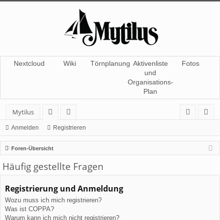
Nextcloud
Wiki
Törnplanung
Aktivenliste
Fotos
und
Organisations-
Plan
Mytilus
or
itg
n
eg
Anmelden
Registrieren
en
lie
m
ist
Foren-Übersicht
de
el
rie
Häufig gestellte Fragen
r
de
re
Registrierung und Anmeldung
n
n
Wozu muss ich mich registrieren?
Was ist COPPA?
Warum kann ich mich nicht registrieren?