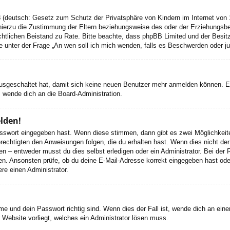
 (deutsch: Gesetz zum Schutz der Privatsphäre von Kindern im Internet von 1
ierzu die Zustimmung der Eltern beziehungsweise des oder der Erziehungsbere
n rechtlichen Beistand zu Rate. Bitte beachte, dass phpBB Limited und der Bes
 die unter der Frage „An wen soll ich mich wenden, falls es Beschwerden oder 
 ausgeschaltet hat, damit sich keine neuen Benutzer mehr anmelden können. 
, wende dich an die Board-Administration.
elden!
Passwort eingegeben hast. Wenn diese stimmen, dann gibt es zwei Möglichke
rechtigten den Anweisungen folgen, die du erhalten hast. Wenn dies nicht der 
– entweder musst du dies selbst erledigen oder ein Administrator. Bei der Regi
en. Ansonsten prüfe, ob du deine E-Mail-Adresse korrekt eingegeben hast oder
re einen Administrator.
e und dein Passwort richtig sind. Wenn dies der Fall ist, wende dich an ein
r Website vorliegt, welches ein Administrator lösen muss.