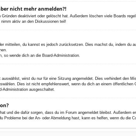
h aber nicht mehr anmelden?!
 Gründen deaktiviert oder gelöscht hat. Außerdem löschen viele Boards regelm
 nimm aktiv an den Diskussionen teil!
eder mitteilen, du kannst es jedoch zurücksetzen. Dies machst du, indem du a
nen.
n, so wende dich an die Board-Administration.
auswählst, wirst du nur für eine Sitzung angemeldet. Dies verhindert den M
wählen. Dies ist nicht empfehlenswert, wenn du dich an einem öffentlichen C
d-Administration ausgeschaltet.
ion?
t hat und die dafür sorgen, dass du im Forum angemeldet bleibst. Außerdem e
 du Probleme bei der An- oder Abmeldung hast, kann es helfen, wenn du die C