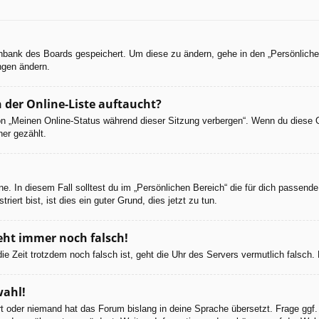
tenbank des Boards gespeichert. Um diese zu ändern, gehe in den „Persönliche
ngen ändern.
 der Online-Liste auftaucht?
ion „Meinen Online-Status während dieser Sitzung verbergen“. Wenn du diese 
er gezählt.
e. In diesem Fall solltest du im „Persönlichen Bereich“ die für dich passende 
iert bist, ist dies ein guter Grund, dies jetzt zu tun.
geht immer noch falsch!
d die Zeit trotzdem noch falsch ist, geht die Uhr des Servers vermutlich falsc
wahl!
ert oder niemand hat das Forum bislang in deine Sprache übersetzt. Frage ggf.