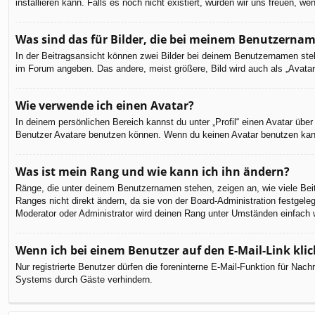
installieren kann. Falls es noch nicht existiert, würden wir uns freuen,
Was sind das für Bilder, die bei meinem Benutzerna
In der Beitragsansicht können zwei Bilder bei deinem Benutzernamen steh
im Forum angeben. Das andere, meist größere, Bild wird auch als „Avatar“
Wie verwende ich einen Avatar?
In deinem persönlichen Bereich kannst du unter „Profil“ einen Avatar üb
Benutzer Avatare benutzen können. Wenn du keinen Avatar benutzen kannst
Was ist mein Rang und wie kann ich ihn ändern?
Ränge, die unter deinem Benutzernamen stehen, zeigen an, wie viele Beit
Ranges nicht direkt ändern, da sie von der Board-Administration festgel
Moderator oder Administrator wird deinen Rang unter Umständen einfach 
Wenn ich bei einem Benutzer auf den E-Mail-Link kli
Nur registrierte Benutzer dürfen die foreninterne E-Mail-Funktion für Na
Systems durch Gäste verhindern.