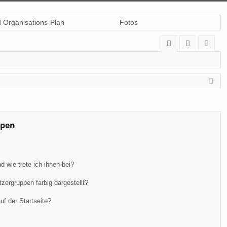
d Organisations-Plan
Fotos
A
n
eg
Q
m
ist
el
rie
de
re
n
n
ppen
 wie trete ich ihnen bei?
ergruppen farbig dargestellt?
f der Startseite?