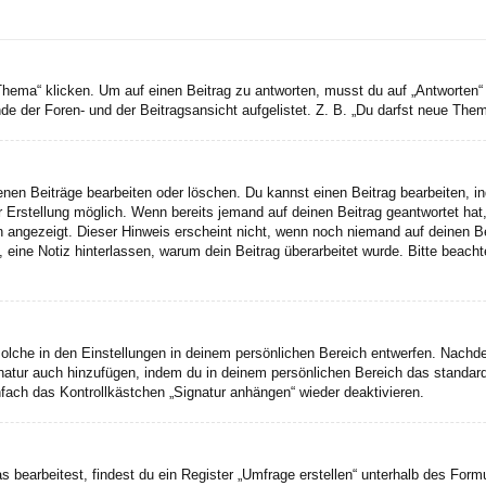
a“ klicken. Um auf einen Beitrag zu antworten, musst du auf „Antworten“ kli
e der Foren- und der Beitragsansicht aufgelistet. Z. B. „Du darfst neue Theme
genen Beiträge bearbeiten oder löschen. Du kannst einen Beitrag bearbeiten, 
er Erstellung möglich. Wenn bereits jemand auf deinen Beitrag geantwortet hat
n angezeigt. Dieser Hinweis erscheint nicht, wenn noch niemand auf deinen B
ten, eine Notiz hinterlassen, warum dein Beitrag überarbeitet wurde. Bitte bea
lche in den Einstellungen in deinem persönlichen Bereich entwerfen. Nachdem
gnatur auch hinzufügen, indem du in deinem persönlichen Bereich das standar
fach das Kontrollkästchen „Signatur anhängen“ wieder deaktivieren.
earbeitest, findest du ein Register „Umfrage erstellen“ unterhalb des Formul