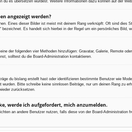
 wenn du es übersetzen würdest. Weitere Informationen dazu können auf der We
men angezeigt werden?
en. Eines dieser Bilder ist meist mit deinem Rang verknüpft: Oft sind dies S
 bezeichnet. Es handelt sich hierbei in der Regel um ein persönliches Bild, w
er eine der folgenden vier Methoden hinzufügen: Gravatar, Galerie, Remote od
, solltest du die Board-Administration kontaktieren.
räge du bislang erstellt hast oder identifizieren bestimmte Benutzer wie Mod
egt wurden. Bitte schreibe keine sinnlosen Beiträge, nur um deinen Rang zu e
wieder zurücksetzen.
cke, werde ich aufgefordert, mich anzumelden.
chrichten an andere Benutzer nutzen, falls diese von der Board-Administratio