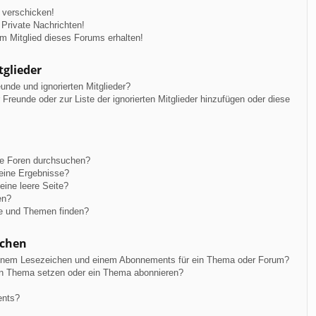
 verschicken!
Private Nachrichten!
m Mitglied dieses Forums erhalten!
tglieder
unde und ignorierten Mitglieder?
r Freunde oder zur Liste der ignorierten Mitglieder hinzufügen oder diese
re Foren durchsuchen?
keine Ergebnisse?
ine leere Seite?
en?
ge und Themen finden?
ichen
einem Lesezeichen und einem Abonnements für ein Thema oder Forum?
in Thema setzen oder ein Thema abonnieren?
ents?