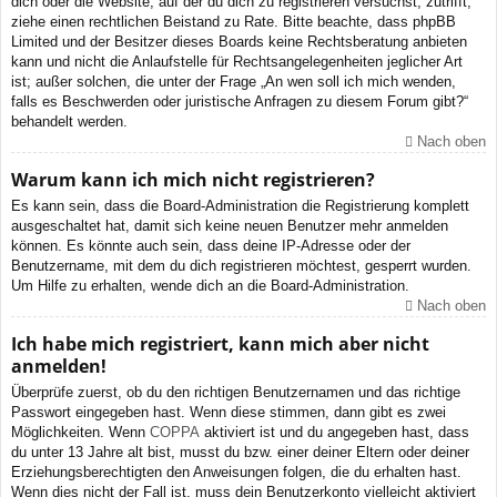
dich oder die Website, auf der du dich zu registrieren versuchst, zutrifft,
ziehe einen rechtlichen Beistand zu Rate. Bitte beachte, dass phpBB
Limited und der Besitzer dieses Boards keine Rechtsberatung anbieten
kann und nicht die Anlaufstelle für Rechtsangelegenheiten jeglicher Art
ist; außer solchen, die unter der Frage „An wen soll ich mich wenden,
falls es Beschwerden oder juristische Anfragen zu diesem Forum gibt?“
behandelt werden.
Nach oben
Warum kann ich mich nicht registrieren?
Es kann sein, dass die Board-Administration die Registrierung komplett
ausgeschaltet hat, damit sich keine neuen Benutzer mehr anmelden
können. Es könnte auch sein, dass deine IP-Adresse oder der
Benutzername, mit dem du dich registrieren möchtest, gesperrt wurden.
Um Hilfe zu erhalten, wende dich an die Board-Administration.
Nach oben
Ich habe mich registriert, kann mich aber nicht
anmelden!
Überprüfe zuerst, ob du den richtigen Benutzernamen und das richtige
Passwort eingegeben hast. Wenn diese stimmen, dann gibt es zwei
Möglichkeiten. Wenn
COPPA
aktiviert ist und du angegeben hast, dass
du unter 13 Jahre alt bist, musst du bzw. einer deiner Eltern oder deiner
Erziehungsberechtigten den Anweisungen folgen, die du erhalten hast.
Wenn dies nicht der Fall ist, muss dein Benutzerkonto vielleicht aktiviert