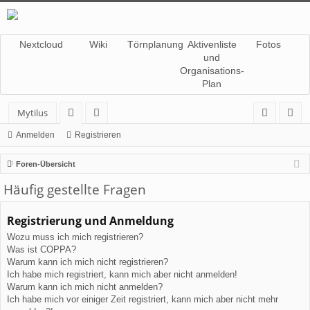
Nextcloud
Wiki
Törnplanung
Aktivenliste
Fotos
und
Organisations-
Plan
Mytilus
or
itg
n
eg
Anmelden
Registrieren
en
lie
m
ist
Foren-Übersicht
de
el
rie
Häufig gestellte Fragen
r
de
re
Registrierung und Anmeldung
n
n
Wozu muss ich mich registrieren?
Was ist COPPA?
Warum kann ich mich nicht registrieren?
Ich habe mich registriert, kann mich aber nicht anmelden!
Warum kann ich mich nicht anmelden?
Ich habe mich vor einiger Zeit registriert, kann mich aber nicht mehr