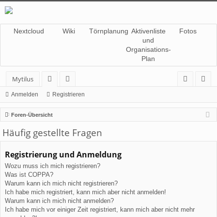
Nextcloud
Wiki
Törnplanung
Aktivenliste
Fotos
und
Organisations-
Plan
Mytilus
or
itg
n
eg
Anmelden
Registrieren
en
lie
m
ist
Foren-Übersicht
de
el
rie
Häufig gestellte Fragen
r
de
re
Registrierung und Anmeldung
n
n
Wozu muss ich mich registrieren?
Was ist COPPA?
Warum kann ich mich nicht registrieren?
Ich habe mich registriert, kann mich aber nicht anmelden!
Warum kann ich mich nicht anmelden?
Ich habe mich vor einiger Zeit registriert, kann mich aber nicht mehr