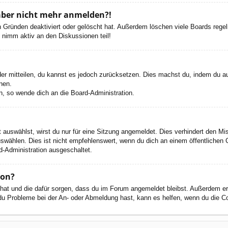
h aber nicht mehr anmelden?!
 Gründen deaktiviert oder gelöscht hat. Außerdem löschen viele Boards regelm
 nimm aktiv an den Diskussionen teil!
eder mitteilen, du kannst es jedoch zurücksetzen. Dies machst du, indem du a
nen.
n, so wende dich an die Board-Administration.
auswählst, wirst du nur für eine Sitzung angemeldet. Dies verhindert den M
wählen. Dies ist nicht empfehlenswert, wenn du dich an einem öffentlichen C
d-Administration ausgeschaltet.
ion?
t hat und die dafür sorgen, dass du im Forum angemeldet bleibst. Außerdem e
 du Probleme bei der An- oder Abmeldung hast, kann es helfen, wenn du die C