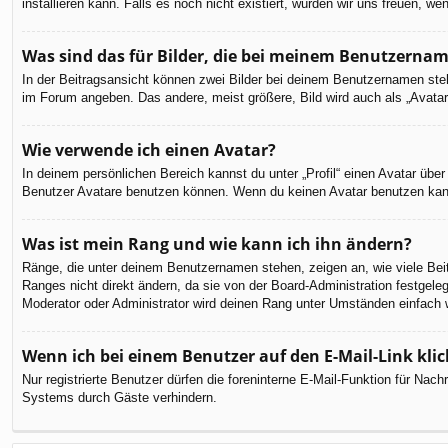
installieren kann. Falls es noch nicht existiert, würden wir uns freuen,
Was sind das für Bilder, die bei meinem Benutzerna
In der Beitragsansicht können zwei Bilder bei deinem Benutzernamen steh
im Forum angeben. Das andere, meist größere, Bild wird auch als „Avatar“
Wie verwende ich einen Avatar?
In deinem persönlichen Bereich kannst du unter „Profil“ einen Avatar üb
Benutzer Avatare benutzen können. Wenn du keinen Avatar benutzen kannst
Was ist mein Rang und wie kann ich ihn ändern?
Ränge, die unter deinem Benutzernamen stehen, zeigen an, wie viele Beit
Ranges nicht direkt ändern, da sie von der Board-Administration festgel
Moderator oder Administrator wird deinen Rang unter Umständen einfach 
Wenn ich bei einem Benutzer auf den E-Mail-Link kli
Nur registrierte Benutzer dürfen die foreninterne E-Mail-Funktion für Na
Systems durch Gäste verhindern.