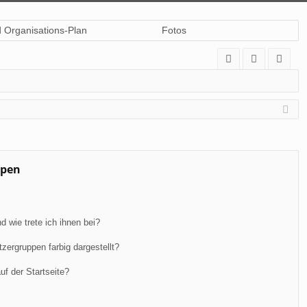
d Organisations-Plan
Fotos
A
n
eg
Q
m
ist
el
rie
de
re
n
n
ppen
 wie trete ich ihnen bei?
ergruppen farbig dargestellt?
f der Startseite?