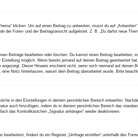
a“ klicken. Um auf einen Beitrag zu antworten, musst du auf „Antworten“ kli
e der Foren- und der Beitragsansicht aufgelistet. Z. B. „Du darfst neue Theme
genen Beiträge bearbeiten oder löschen. Du kannst einen Beitrag bearbeiten, 
er Erstellung möglich. Wenn bereits jemand auf deinen Beitrag geantwortet hat
n angezeigt. Dieser Hinweis erscheint nicht, wenn noch niemand auf deinen B
ten, eine Notiz hinterlassen, warum dein Beitrag überarbeitet wurde. Bitte bea
lche in den Einstellungen in deinem persönlichen Bereich entwerfen. Nachdem
gnatur auch hinzufügen, indem du in deinem persönlichen Bereich das standar
fach das Kontrollkästchen „Signatur anhängen“ wieder deaktivieren.
earbeitest, findest du ein Register „Umfrage erstellen“ unterhalb des Formul