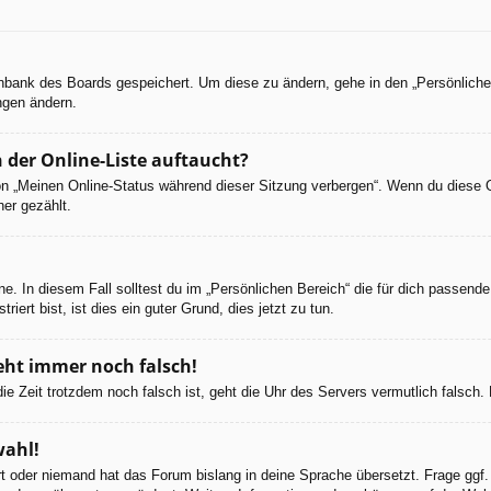
tenbank des Boards gespeichert. Um diese zu ändern, gehe in den „Persönliche
ngen ändern.
 der Online-Liste auftaucht?
ion „Meinen Online-Status während dieser Sitzung verbergen“. Wenn du diese 
er gezählt.
e. In diesem Fall solltest du im „Persönlichen Bereich“ die für dich passende 
iert bist, ist dies ein guter Grund, dies jetzt zu tun.
geht immer noch falsch!
d die Zeit trotzdem noch falsch ist, geht die Uhr des Servers vermutlich falsc
wahl!
ert oder niemand hat das Forum bislang in deine Sprache übersetzt. Frage ggf.