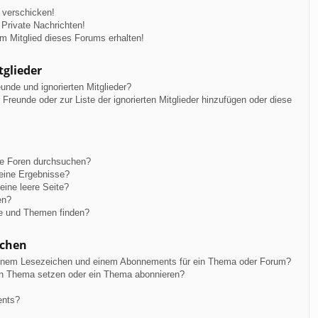
 verschicken!
Private Nachrichten!
m Mitglied dieses Forums erhalten!
tglieder
unde und ignorierten Mitglieder?
r Freunde oder zur Liste der ignorierten Mitglieder hinzufügen oder diese
re Foren durchsuchen?
keine Ergebnisse?
ine leere Seite?
en?
ge und Themen finden?
ichen
einem Lesezeichen und einem Abonnements für ein Thema oder Forum?
in Thema setzen oder ein Thema abonnieren?
ents?