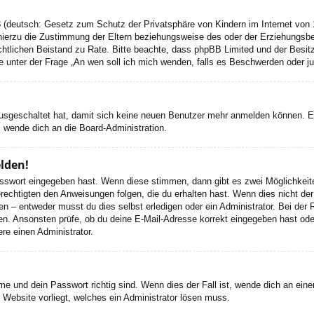
 (deutsch: Gesetz zum Schutz der Privatsphäre von Kindern im Internet von 1
ierzu die Zustimmung der Eltern beziehungsweise des oder der Erziehungsbere
n rechtlichen Beistand zu Rate. Bitte beachte, dass phpBB Limited und der Bes
 die unter der Frage „An wen soll ich mich wenden, falls es Beschwerden oder 
 ausgeschaltet hat, damit sich keine neuen Benutzer mehr anmelden können. 
, wende dich an die Board-Administration.
elden!
Passwort eingegeben hast. Wenn diese stimmen, dann gibt es zwei Möglichke
rechtigten den Anweisungen folgen, die du erhalten hast. Wenn dies nicht der 
– entweder musst du dies selbst erledigen oder ein Administrator. Bei der Regi
en. Ansonsten prüfe, ob du deine E-Mail-Adresse korrekt eingegeben hast oder
re einen Administrator.
e und dein Passwort richtig sind. Wenn dies der Fall ist, wende dich an ein
r Website vorliegt, welches ein Administrator lösen muss.