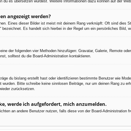
 wenn du es übersetzen würdest. Weitere Informationen dazu können auf der We
men angezeigt werden?
en. Eines dieser Bilder ist meist mit deinem Rang verknüpft: Oft sind dies S
 bezeichnet. Es handelt sich hierbei in der Regel um ein persönliches Bild, w
er eine der folgenden vier Methoden hinzufügen: Gravatar, Galerie, Remote od
, solltest du die Board-Administration kontaktieren.
räge du bislang erstellt hast oder identifizieren bestimmte Benutzer wie Mod
egt wurden. Bitte schreibe keine sinnlosen Beiträge, nur um deinen Rang zu e
wieder zurücksetzen.
cke, werde ich aufgefordert, mich anzumelden.
chrichten an andere Benutzer nutzen, falls diese von der Board-Administratio