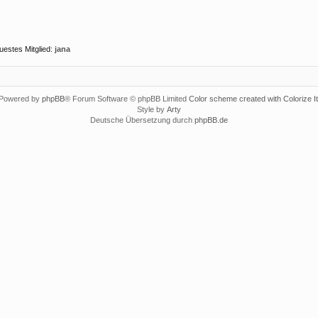
uestes Mitglied:
jana
Powered by
phpBB
® Forum Software © phpBB Limited
Color scheme created with Colorize It
Style by
Arty
Deutsche Übersetzung durch
phpBB.de