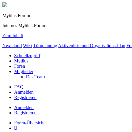
Mytilus Forum
Internes Mytilus-Forum.
Zum Inhalt
Nextcloud
Wiki
Törnplanung
Aktivenliste und Organisations-Plan
Fo
Schnellzugriff
Mytilus
Foren
Mitglieder
Das Team
FAQ
Anmelden
Registrieren
Anmelden
Registrieren
Foren-Übersicht