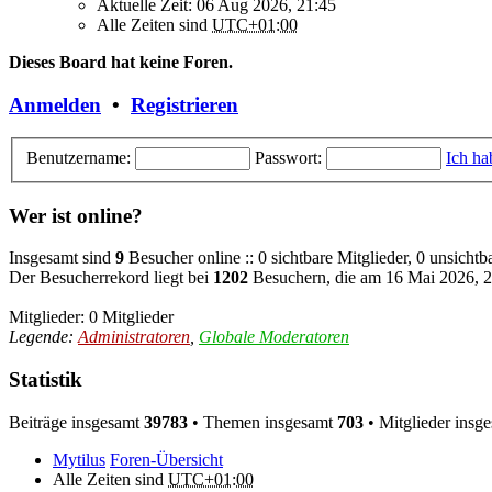
Aktuelle Zeit: 06 Aug 2026, 21:45
Alle Zeiten sind
UTC+01:00
Dieses Board hat keine Foren.
Anmelden
•
Registrieren
Benutzername:
Passwort:
Ich ha
Wer ist online?
Insgesamt sind
9
Besucher online :: 0 sichtbare Mitglieder, 0 unsicht
Der Besucherrekord liegt bei
1202
Besuchern, die am 16 Mai 2026, 20
Mitglieder: 0 Mitglieder
Legende:
Administratoren
,
Globale Moderatoren
Statistik
Beiträge insgesamt
39783
• Themen insgesamt
703
• Mitglieder insg
Mytilus
Foren-Übersicht
Alle Zeiten sind
UTC+01:00