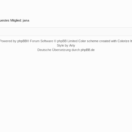
uestes Mitglied:
jana
Powered by
phpBB
® Forum Software © phpBB Limited
Color scheme created with Colorize It
Style by
Arty
Deutsche Übersetzung durch
phpBB.de