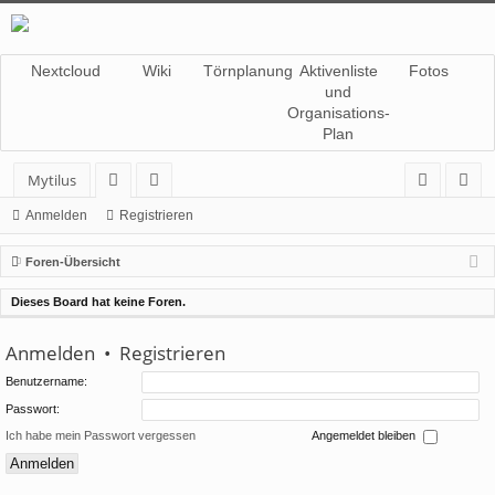
Nextcloud
Wiki
Törnplanung
Aktivenliste
Fotos
und
Organisations-
Plan
Mytilus
or
itg
n
eg
Anmelden
Registrieren
en
lie
m
ist
Foren-Übersicht
de
el
rie
Dieses Board hat keine Foren.
r
de
re
Anmelden
•
Registrieren
n
n
Benutzername:
Passwort:
Ich habe mein Passwort vergessen
Angemeldet bleiben