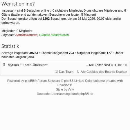
Wer ist online?
Insgesamt sind
6
Besucher online :: 0 sichtbare Mitglieder, 0 unsichtbare Mitglieder und 6
Gäste (basierend auf den aktiven Besuchern der letzten 5 Minuten)
Der Besucherrekord liegt bei
1202
Besuchern, die am 16 Mai 2026, 20:07 gleichzeitig
online waren.
Mitglieder: 0 Mitglieder
Legende:
Administratoren
,
Globale Moderatoren
Statistik
Beiträge insgesamt
39783
• Themen insgesamt
703
• Mitglieder insgesamt
177
• Unser
neuestes Mitglied:
jana
Mytilus
Foren-Übersicht
Alle Zeiten sind
UTC+01:00
Das Team
Alle Cookies des Boards löschen
Powered by
phpBB
® Forum Software © phpBB Limited
Color scheme created with
Colorize It
.
Style by
Arty
Deutsche Übersetzung durch
phpBB.de