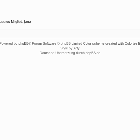
uestes Mitglied:
jana
Powered by
phpBB
® Forum Software © phpBB Limited
Color scheme created with Colorize It
Style by
Arty
Deutsche Übersetzung durch
phpBB.de