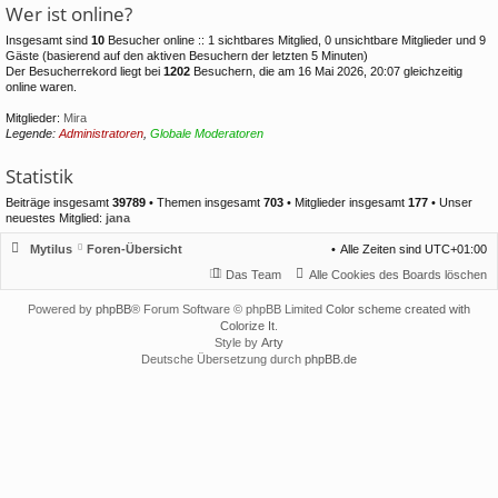
Wer ist online?
Insgesamt sind
10
Besucher online :: 1 sichtbares Mitglied, 0 unsichtbare Mitglieder und 9
Gäste (basierend auf den aktiven Besuchern der letzten 5 Minuten)
Der Besucherrekord liegt bei
1202
Besuchern, die am 16 Mai 2026, 20:07 gleichzeitig
online waren.
Mitglieder:
Mira
Legende:
Administratoren
,
Globale Moderatoren
Statistik
Beiträge insgesamt
39789
• Themen insgesamt
703
• Mitglieder insgesamt
177
• Unser
neuestes Mitglied:
jana
Mytilus
Foren-Übersicht
Alle Zeiten sind
UTC+01:00
Das Team
Alle Cookies des Boards löschen
Powered by
phpBB
® Forum Software © phpBB Limited
Color scheme created with
Colorize It
.
Style by
Arty
Deutsche Übersetzung durch
phpBB.de