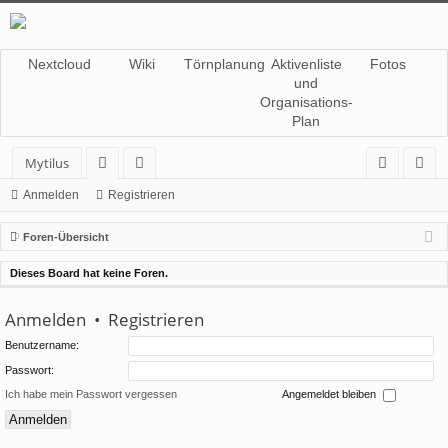
Nextcloud
Wiki
Törnplanung
Aktivenliste
Fotos
und
Organisations-
Plan
Mytilus
or
itg
n
eg
Anmelden
Registrieren
en
lie
m
ist
Foren-Übersicht
de
el
rie
Dieses Board hat keine Foren.
r
de
re
Anmelden
•
Registrieren
n
n
Benutzername:
Passwort:
Ich habe mein Passwort vergessen
Angemeldet bleiben