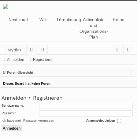
Nextcloud
Wiki
Törnplanung
Aktivenliste
Fotos
und
Organisations-
Plan
Mytilus
or
itg
n
eg
Anmelden
Registrieren
en
lie
m
ist
Foren-Übersicht
de
el
rie
Dieses Board hat keine Foren.
r
de
re
Anmelden
•
Registrieren
n
n
Benutzername:
Passwort:
Ich habe mein Passwort vergessen
Angemeldet bleiben