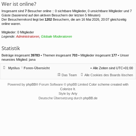
Wer ist online?
Insgesamt sind
7
Besucher online :: 0 sichtbare Mitglieder, 0 unsichtbare Mitglieder und 7
Gäste (basierend auf den aktiven Besuchern der letzten 5 Minuten)
Der Besucherrekord liegt bei
1202
Besuchern, die am 16 Mai 2026, 20:07 gleichzeitig
online waren.
Mitglieder: 0 Mitglieder
Legende:
Administratoren
,
Globale Moderatoren
Statistik
Beiträge insgesamt
39783
• Themen insgesamt
703
• Mitglieder insgesamt
177
• Unser
neuestes Mitglied:
jana
Mytilus
Foren-Übersicht
Alle Zeiten sind
UTC+01:00
Das Team
Alle Cookies des Boards löschen
Powered by
phpBB
® Forum Software © phpBB Limited
Color scheme created with
Colorize It
.
Style by
Arty
Deutsche Übersetzung durch
phpBB.de