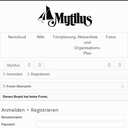
Nextcloud
Wiki
Törnplanung
Aktivenliste
Fotos
und
Organisations-
Plan
Mytilus
or
itg
n
eg
Anmelden
Registrieren
en
lie
m
ist
Foren-Übersicht
de
el
rie
Dieses Board hat keine Foren.
r
de
re
Anmelden
•
Registrieren
n
n
Benutzername:
Passwort: