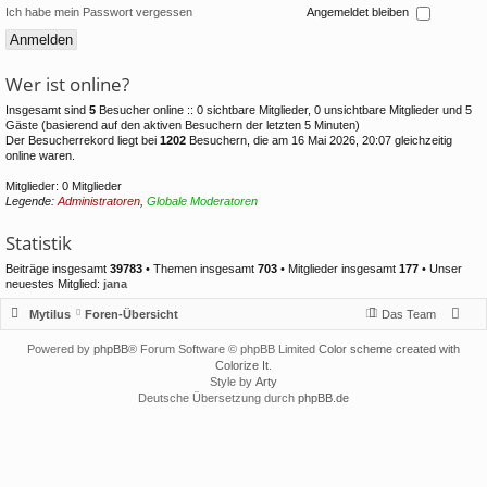
Ich habe mein Passwort vergessen
Angemeldet bleiben
Wer ist online?
Insgesamt sind
5
Besucher online :: 0 sichtbare Mitglieder, 0 unsichtbare Mitglieder und 5
Gäste (basierend auf den aktiven Besuchern der letzten 5 Minuten)
Der Besucherrekord liegt bei
1202
Besuchern, die am 16 Mai 2026, 20:07 gleichzeitig
online waren.
Mitglieder: 0 Mitglieder
Legende:
Administratoren
,
Globale Moderatoren
Statistik
Beiträge insgesamt
39783
• Themen insgesamt
703
• Mitglieder insgesamt
177
• Unser
neuestes Mitglied:
jana
Mytilus
Foren-Übersicht
Das Team
Powered by
phpBB
® Forum Software © phpBB Limited
Color scheme created with
Colorize It
.
Style by
Arty
Deutsche Übersetzung durch
phpBB.de