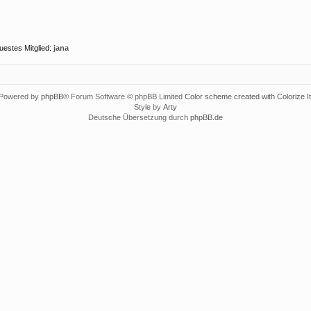
uestes Mitglied:
jana
Powered by
phpBB
® Forum Software © phpBB Limited
Color scheme created with Colorize It
Style by
Arty
Deutsche Übersetzung durch
phpBB.de