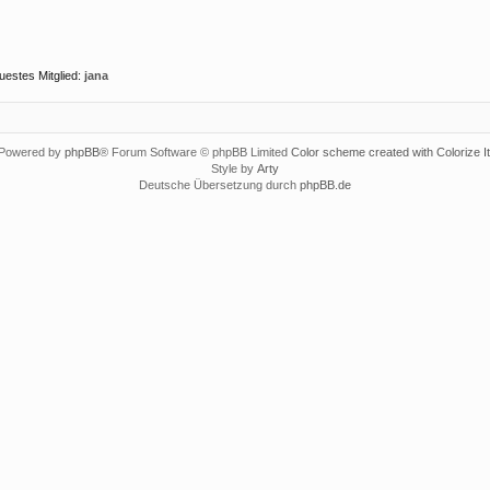
uestes Mitglied:
jana
Powered by
phpBB
® Forum Software © phpBB Limited
Color scheme created with Colorize It
Style by
Arty
Deutsche Übersetzung durch
phpBB.de